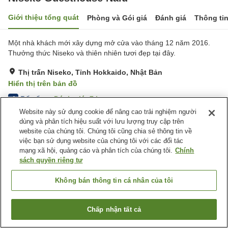
Giới thiệu tổng quát
Phòng và Gói giá
Đánh giá
Thông ti
Một nhà khách mới xây dựng mở cửa vào tháng 12 năm 2016.
Thưởng thức Niseko và thiên nhiên tươi đẹp tại đây.
Thị trấn Niseko, Tỉnh Hokkaido, Nhật Bản
Hiển thị trên bản đồ
Rất tốt
Đánh giá:
7
lượt
4
Website này sử dụng cookie để nâng cao trải nghiệm người
dùng và phân tích hiệu suất với lưu lượng truy cập trên
Tiện nghi chỗ nghỉ
website của chúng tôi. Chúng tôi cũng chia sẻ thông tin về
việc bạn sử dụng website của chúng tôi với các đối tác
Bãi đỗ xe
mạng xã hội, quảng cáo và phân tích của chúng tôi.
Chính
sách quyền riêng tư
Trang chủ
Nhật Bản
Tỉnh Hokkaido
Thị trấn Niseko
Niseko Guesthouse Nalu
Không bán thông tin cá nhân của tôi
Chấp nhận tất cả
Tìm phòng trống