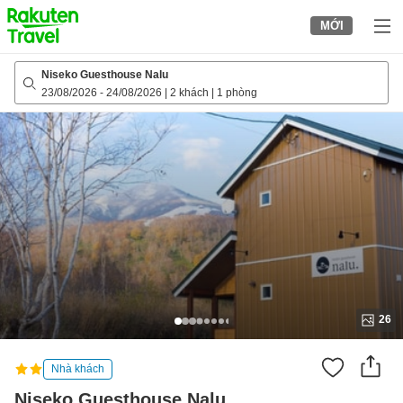
to
MỚI
top
page
Niseko Guesthouse Nalu
23/08/2026
-
24/08/2026
|
2 khách
|
1 phòng
26
Nhà khách
Niseko Guesthouse Nalu