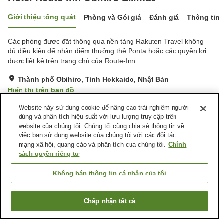
Giới thiệu tổng quát
Phòng và Gói giá
Đánh giá
Thông ti
Các phòng được đặt thông qua nền tảng Rakuten Travel không
đủ điều kiện để nhận điểm thưởng thẻ Ponta hoặc các quyền lợi
được liệt kê trên trang chủ của Route-Inn.
Thành phố Obihiro, Tỉnh Hokkaido, Nhật Bản
Hiển thị trên bản đồ
Rất tốt
Đánh giá:
396
lượt
4
Website này sử dụng cookie để nâng cao trải nghiệm người
dùng và phân tích hiệu suất với lưu lượng truy cập trên
website của chúng tôi. Chúng tôi cũng chia sẻ thông tin về
Tiện nghi chỗ nghỉ
việc bạn sử dụng website của chúng tôi với các đối tác
mạng xã hội, quảng cáo và phân tích của chúng tôi.
Chính
Bãi đỗ xe
Xông hơi
sách quyền riêng tư
Spa / Salon
Nhà hàng
Không bán thông tin cá nhân của tôi
Trang chủ
Nhật Bản
Tỉnh Hokkaido
Thành phố Obihiro
Hotel Route-Inn Obihiro Ekimae
Chấp nhận tất cả
Tìm phòng trống