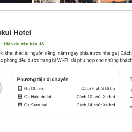
ukui Hotel
Hiển thị trên bản đồ
 khai thác từ nguồn riêng, nằm ngay phía trước nhà ga | Cách
 phòng đều được trang bị Wi-Fi, rất phù hợp cho những khách đi 
Phương tiện di chuyển
T
Ga Obihiro
Cách
6
phút
Đi bộ
Ga Hakurindai
Cách
10
phút
Xe hơi
Ga Satsunai
Cách
14
phút
Xe hơi