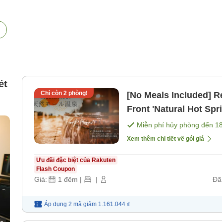
ét
Chỉ còn
2
phòng!
[No Meals Included] Re
Front 'Natural Hot Spr
Directly' [Không bao 
Miễn phí hủy phòng đến
1
Xem thêm chi tiết về gói giá
Ưu đãi đặc biệt của Rakuten
Flash Coupon
Giá:
1
đêm
|
|
Đã
Áp dụng 2 mã
giảm
1.161.044 ₫