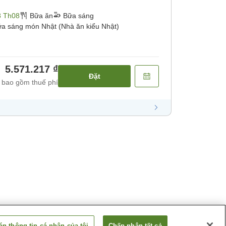
8 Th08
Bữa ăn
Bữa sáng
a sáng món Nhật (Nhà ăn kiểu Nhật)
5.571.217 ₫
Đặt
 bao gồm thuế phí
n thông tin cá nhân của tôi
Chấp nhận tất cả