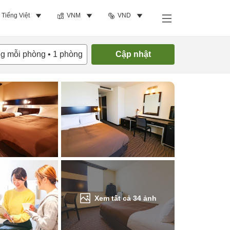
Tiếng Việt
VNM
VND
Tìm phòng trống
ng mỗi phòng
•
1
phòng
Cập nhật
Xem tất cả
34
ảnh