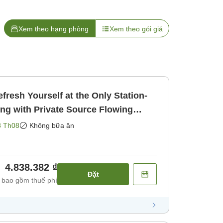
Xem theo hạng phòng
Xem theo gói giá
fresh Yourself at the Only Station-
ing with Private Source Flowing
gồm bữa ăn]
8 Th08
Không bữa ăn
4.838.382 ₫
Đặt
 bao gồm thuế phí