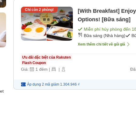
6
Chỉ còn
2
phòng!
[With Breakfast] Enjoy
Options! [Bữa sáng]
Miễn phí hủy phòng đến
1
Bữa sáng (Nhà hàng)
Bữ
Xem thêm chi tiết về gói giá
Ưu đãi đặc biệt của Rakuten
Flash Coupon
Giá:
1
đêm
|
|
Đã
Áp dụng 2 mã
giảm
1.304.946 ₫
et