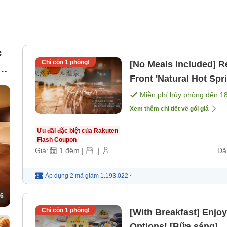
c
Chỉ còn
1
phòng!
[No Meals Included] Re
Front 'Natural Hot Spr
Directly' [Không bao 
Miễn phí hủy phòng đến
1
Xem thêm chi tiết về gói giá
Ưu đãi đặc biệt của Rakuten
Flash Coupon
Giá:
1
đêm
|
|
Đã
Áp dụng 2 mã
giảm
1.193.022 ₫
6
Chỉ còn
1
phòng!
[With Breakfast] Enjoy
Options! [Bữa sáng]