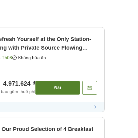
fresh Yourself at the Only Station-
ing with Private Source Flowing
gồm bữa ăn]
8 Th08
Không bữa ăn
4.971.624 ₫
Đặt
 bao gồm thuế phí
 Our Proud Selection of 4 Breakfast