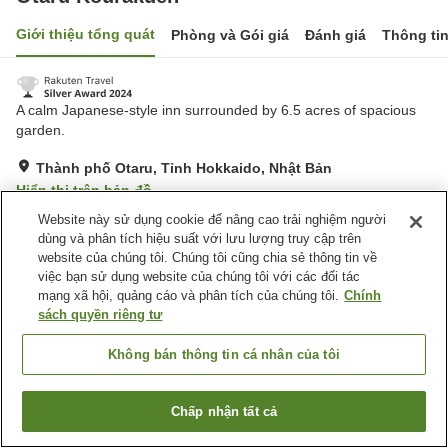
Giới thiệu tổng quát
Phòng và Gói giá
Đánh giá
Thông ti
A calm Japanese-style inn surrounded by 6.5 acres of spacious
garden.
Thành phố Otaru, Tỉnh Hokkaido, Nhật Bản
Hiển thị trên bản đồ
Website này sử dụng cookie để nâng cao trải nghiệm người
Xuất sắc
Đánh giá:
86
lượt
4.9
dùng và phân tích hiệu suất với lưu lượng truy cập trên
website của chúng tôi. Chúng tôi cũng chia sẻ thông tin về
Tiện nghi chỗ nghỉ
việc bạn sử dụng website của chúng tôi với các đối tác
mạng xã hội, quảng cáo và phân tích của chúng tôi.
Chính
Bãi đỗ xe
Spa / Salon
sách quyền riêng tư
Phòng ăn riêng
Lounge
Không bán thông tin cá nhân của tôi
Trang chủ
Nhật Bản
Tỉnh Hokkaido
Thành phố Otaru
Otaru Kourakuen
Chấp nhận tất cả
Tìm phòng trống