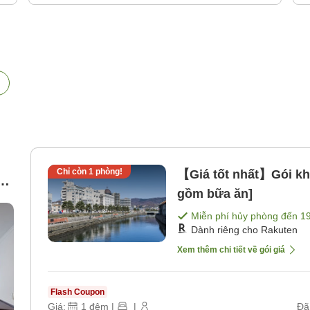
Chỉ còn
1
phòng!
【Giá tốt nhất】Gói k
c,
gồm bữa ăn]
Miễn phí hủy phòng đến
1
Dành riêng cho Rakuten
Xem thêm chi tiết về gói giá
Flash Coupon
Giá:
1
đêm
|
|
Đã