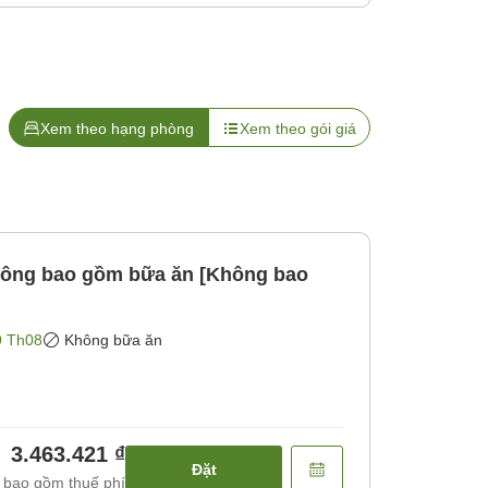
Xem theo hạng phòng
Xem theo gói giá
hông bao gồm bữa ăn [Không bao
9 Th08
Không bữa ăn
3.463.421 ₫
Đặt
 bao gồm thuế phí