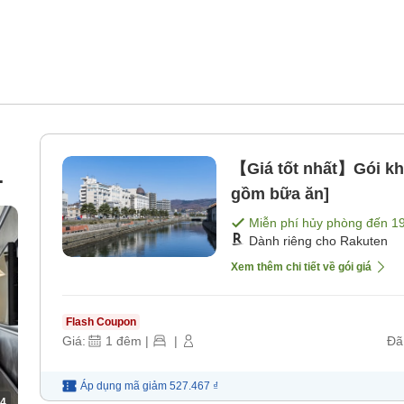
【Giá tốt nhất】Gói k
gồm bữa ăn]
Miễn phí hủy phòng đến
1
Dành riêng cho Rakuten
Xem thêm chi tiết về gói giá
Flash Coupon
Giá:
1
đêm
|
|
Đã
Áp dụng mã
giảm
527.467 ₫
4