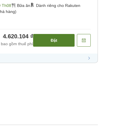
9 Th08
Bữa ăn
Dành riêng cho Rakuten
hà hàng)
4.620.104 ₫
Đặt
 bao gồm thuế phí