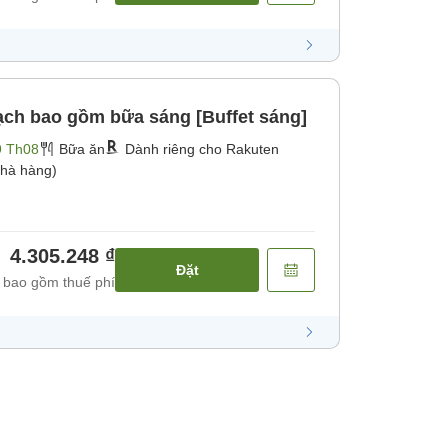
ch bao gồm bữa sáng [Buffet sáng]
9 Th08
Bữa ăn
Dành riêng cho Rakuten
hà hàng)
4.305.248 ₫
Đặt
 bao gồm thuế phí