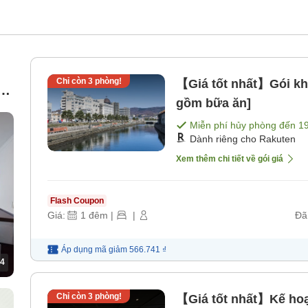
Chỉ còn
3
phòng!
【Giá tốt nhất】Gói k
ía
gồm bữa ăn]
Miễn phí hủy phòng đến
1
Dành riêng cho Rakuten
Xem thêm chi tiết về gói giá
Flash Coupon
Giá:
1
đêm
|
|
Đã
Áp dụng mã
giảm
566.741 ₫
4
Chỉ còn
3
phòng!
【Giá tốt nhất】Kế hoạ