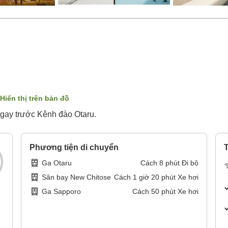
Hiển thị trên bản đồ
ngay trước Kênh đào Otaru.
Phương tiện di chuyển
T
Ga Otaru
Cách
8
phút
Đi bộ
Sân bay New Chitose
Cách
1
giờ
20
phút
Xe hơi
Ga Sapporo
Cách
50
phút
Xe hơi