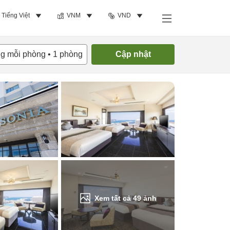
Tiếng Việt
VNM
VND
Tìm phòng trống
ng mỗi phòng
•
1
phòng
Cập nhật
Xem tất cả
49
ảnh