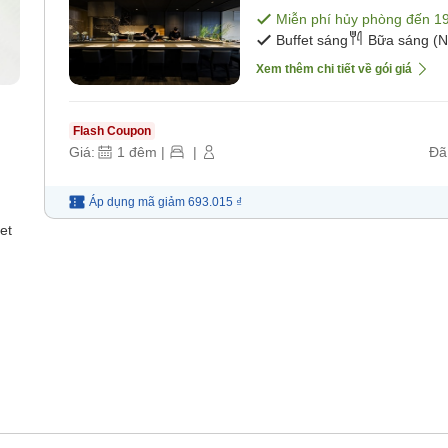
Miễn phí hủy phòng đến
1
Buffet sáng
Bữa sáng (N
Xem thêm chi tiết về gói giá
Flash Coupon
Giá:
1
đêm
|
|
Đã
Áp dụng mã
giảm
693.015 ₫
et