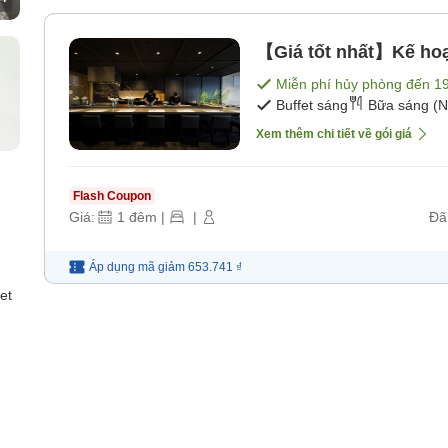
【Giá tốt nhất】Kế hoạ
Miễn phí hủy phòng đến
1
Buffet sáng
Bữa sáng (N
Xem thêm chi tiết về gói giá
Flash Coupon
Giá:
1
đêm
|
|
Đã
Áp dụng mã
giảm
653.741 ₫
et