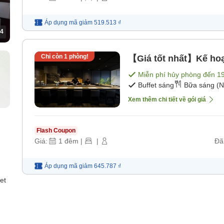
Áp dụng mã
giảm
519.513 ₫
4
Chỉ còn
1
phòng!
【Giá tốt nhất】Kế hoạ
Miễn phí hủy phòng đến
1
Buffet sáng
Bữa sáng (N
Xem thêm chi tiết về gói giá
Flash Coupon
Giá:
1
đêm
|
|
Đã
Áp dụng mã
giảm
645.787 ₫
et