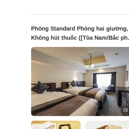
Phòng Standard Phòng hai giường,
Không hút thuốc ([Tòa Nam/Bắc ph
kênh đào]Canal A21.5 mét vuông)