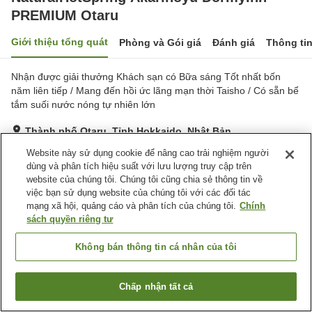
PREMIUM Otaru
Giới thiệu tổng quát
Phòng và Gói giá
Đánh giá
Thông ti
Nhận được giải thưởng Khách sạn có Bữa sáng Tốt nhất bốn
năm liên tiếp / Mang đến hồi ức lãng mạn thời Taisho / Có sẵn bể
tắm suối nước nóng tự nhiên lớn
Thành phố Otaru, Tỉnh Hokkaido, Nhật Bản
Hiển thị trên bản đồ
Website này sử dụng cookie để nâng cao trải nghiệm người
dùng và phân tích hiệu suất với lưu lượng truy cập trên
Rất tốt
Đánh giá:
938
lượt
4.2
website của chúng tôi. Chúng tôi cũng chia sẻ thông tin về
việc bạn sử dụng website của chúng tôi với các đối tác
mạng xã hội, quảng cáo và phân tích của chúng tôi.
Chính
Tiện nghi chỗ nghỉ
sách quyền riêng tư
Bãi đỗ xe
Xông hơi
Spa / Salon
Nhà hàng
Không bán thông tin cá nhân của tôi
Trang chủ
Nhật Bản
Tỉnh Hokkaido
Thành phố Otaru
Chấp nhận tất cả
Tìm phòng trống
Dormy Inn Premium Otaru