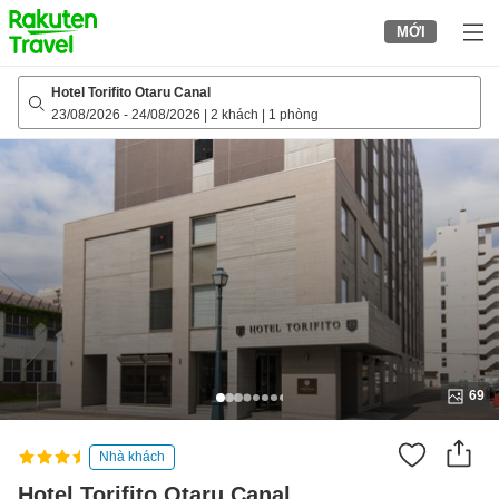
to
MỚI
top
page
Hotel Torifito Otaru Canal
23/08/2026
-
24/08/2026
|
2 khách
|
1 phòng
69
Nhà khách
Hotel Torifito Otaru Canal