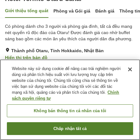
Giới thiệu tổng quát
Phòng và Gói giá
Đánh giá
Thông ti
Có phòng dành cho 3 người và phòng gia đình, tất cả đều mang
nét quyến rũ độc đáo của Otaru! Được đánh giá cao nhờ buffet
sáng bao gồm các món ăn yêu thích của người dân địa phương.
Thành phố Otaru, Tỉnh Hokkaido, Nhật Bản
Hiển thị trên bản đồ
Rất tốt
Đánh giá:
440
lượt
4.2
Website này sử dụng cookie để nâng cao trải nghiệm người
dùng và phân tích hiệu suất với lưu lượng truy cập trên
website của chúng tôi. Chúng tôi cũng chia sẻ thông tin về
Tiện nghi chỗ nghỉ
việc bạn sử dụng website của chúng tôi với các đối tác
mạng xã hội, quảng cáo và phân tích của chúng tôi.
Chính
Bãi đỗ xe
Spa / Salon
sách quyền riêng tư
Nhà hàng
Máy bán hàng tự động
Không bán thông tin cá nhân của tôi
Trang chủ
Nhật Bản
Tỉnh Hokkaido
Thành phố Otaru
Hotel Torifito Otaru Canal
Chấp nhận tất cả
Tìm phòng trống