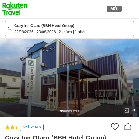
to
MỚI
top
page
Cozy Inn Otaru (BBH Hotel Group)
22/08/2026
-
23/08/2026
|
2 khách
|
1 phòng
30
Nhà khách
Cozy Inn Otaru (BBH Hotel Group)