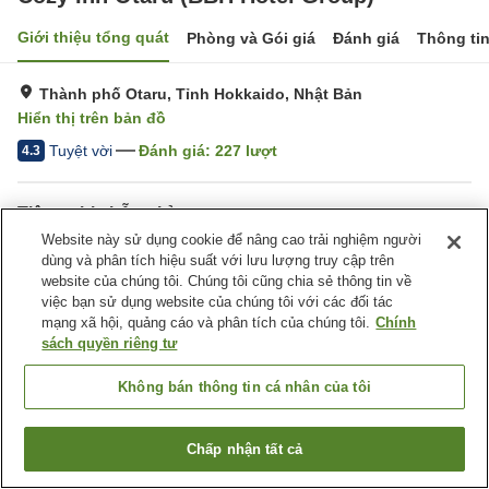
Giới thiệu tổng quát
Phòng và Gói giá
Đánh giá
Thông ti
Thành phố Otaru, Tỉnh Hokkaido, Nhật Bản
Hiển thị trên bản đồ
Tuyệt vời
Đánh giá:
227
lượt
4.3
Tiện nghi chỗ nghỉ
Website này sử dụng cookie để nâng cao trải nghiệm người
Wi-Fi
Hoàn toàn không hút thuốc
dùng và phân tích hiệu suất với lưu lượng truy cập trên
Khu hút thuốc riêng
Máy bán hàng tự động
website của chúng tôi. Chúng tôi cũng chia sẻ thông tin về
việc bạn sử dụng website của chúng tôi với các đối tác
mạng xã hội, quảng cáo và phân tích của chúng tôi.
Chính
Trang chủ
Nhật Bản
Tỉnh Hokkaido
Thành phố Otaru
sách quyền riêng tư
Cozy Inn Otaru (BBH Hotel Group)
Không bán thông tin cá nhân của tôi
Chấp nhận tất cả
Tìm phòng trống