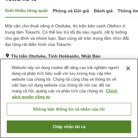
Giới thiệu tổng quát
Phòng và Gói giá
Đánh giá
Thông ti
Một căn cho thuê riêng ở Otofuke, thị trấn bên cạnh Obihiro ở
trung tâm Tokachi. Có thể lưu trú tối đa sáu người, rất lý tưởng
cho gia đình và nhóm bạn. Bạn cũng sẽ trân trọng tầm nhìn đất
đai rộng rãi điển hình của Tokachi.
Thị trấn Otofuke, Tỉnh Hokkaido, Nhật Bản
Hiển thị trên bản đồ
Website này sử dụng cookie để nâng cao trải nghiệm người
Xuất sắc
Đánh giá:
1
lượt
5
dùng và phân tích hiệu suất với lưu lượng truy cập trên
website của chúng tôi. Chúng tôi cũng chia sẻ thông tin về
việc bạn sử dụng website của chúng tôi với các đối tác
Tiện nghi chỗ nghỉ
mạng xã hội, quảng cáo và phân tích của chúng tôi.
Chính
sách quyền riêng tư
Dịch vụ dịch thuật
Dịch Vụ Cho Thuê Máy Tính
Máy Pha Café
Túi Giày Miễn Phí
Không bán thông tin cá nhân của tôi
Trang chủ
Nhật Bản
Tỉnh Hokkaido
Thị trấn Otofuke
Chấp nhận tất cả
Towa no Ie
Tìm phòng trống