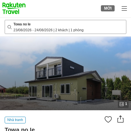
to
MỚI
top
page
Towa no Ie
23/08/2026
-
24/08/2026
|
2 khách
|
1 phòng
1
Nhà tranh
Towa no Ie