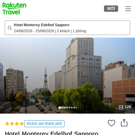
to
MỚI
top
page
Hotel Monterey Edelhof Sapporo
24/08/2026
-
25/08/2026
|
2 khách
|
1 phòng
129
Khách sạn thành phố
Hotel Monterey Edelhof Sapporo