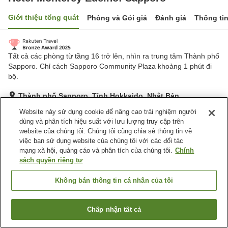
Giới thiệu tổng quát
Phòng và Gói giá
Đánh giá
Thông ti
Tất cả các phòng từ tầng 16 trở lên, nhìn ra trung tâm Thành phố
Sapporo. Chỉ cách Sapporo Community Plaza khoảng 1 phút đi
bộ.
Thành phố Sapporo, Tỉnh Hokkaido, Nhật Bản
Hiển thị trên bản đồ
Website này sử dụng cookie để nâng cao trải nghiệm người
dùng và phân tích hiệu suất với lưu lượng truy cập trên
Tuyệt vời
Đánh giá:
876
lượt
4.4
website của chúng tôi. Chúng tôi cũng chia sẻ thông tin về
việc bạn sử dụng website của chúng tôi với các đối tác
mạng xã hội, quảng cáo và phân tích của chúng tôi.
Chính
Tiện nghi chỗ nghỉ
sách quyền riêng tư
Bãi đỗ xe
Bể sục
Phòng xông đá nóng
Xông hơi
Không bán thông tin cá nhân của tôi
Trang chủ
Nhật Bản
Tỉnh Hokkaido
Thành phố Sapporo
Chấp nhận tất cả
Tìm phòng trống
Hotel Monterey Edelhof Sapporo