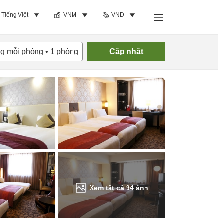
Tiếng Việt
VNM
VND
Tìm phòng trống
ng mỗi phòng
•
1
phòng
Cập nhật
Xem tất cả
94
ảnh