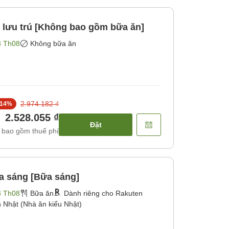
 lưu trú [Không bao gồm bữa ăn]
3 Th08
Không bữa ăn
2.974.182 ₫
14
%
2.528.055 ₫
Đặt
 bao gồm thuế phí
a sáng [Bữa sáng]
3 Th08
Bữa ăn
Dành riêng cho Rakuten
Nhật (Nhà ăn kiểu Nhật)