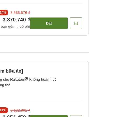
3.965.576 ₫
14
%
3.370.740 ₫
Đặt
 bao gồm thuế phí
m bữa ăn]
ng cho Rakuten
Không hoàn huỷ
ằng thẻ
3.122.891 ₫
14
%