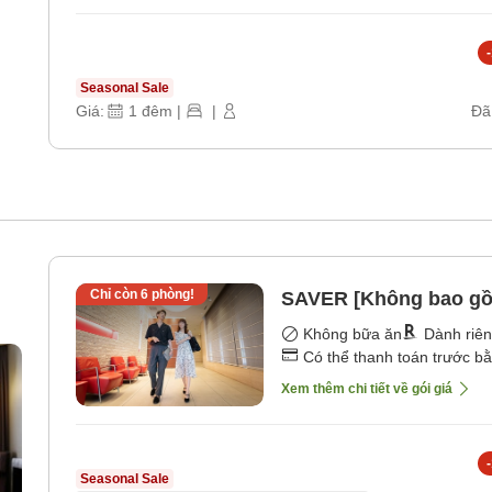
-
Seasonal Sale
Giá:
1
đêm
|
|
Đã
Chỉ còn
6
phòng!
SAVER [Không bao gồ
Không bữa ăn
Dành riê
Có thể thanh toán trước b
Xem thêm chi tiết về gói giá
-
Seasonal Sale