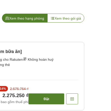
Xem theo hạng phòng
Xem theo gói giá
m bữa ăn]
ng cho Rakuten
Không hoàn huỷ
ằng thẻ
2.676.764 ₫
14
%
2.275.250 ₫
Đặt
 bao gồm thuế phí