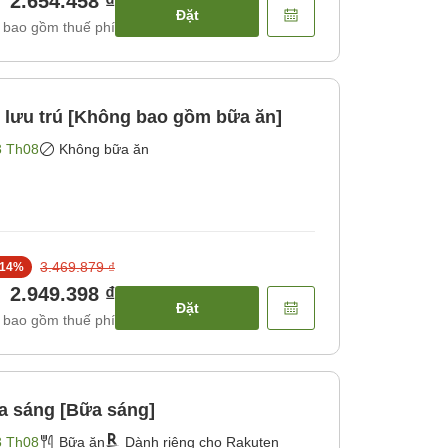
2.654.458 ₫
Đặt
 bao gồm thuế phí
 lưu trú [Không bao gồm bữa ăn]
3 Th08
Không bữa ăn
3.469.879 ₫
14
%
2.949.398 ₫
Đặt
 bao gồm thuế phí
a sáng [Bữa sáng]
3 Th08
Bữa ăn
Dành riêng cho Rakuten