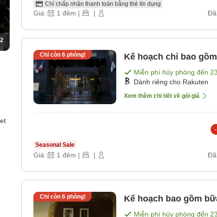
Chỉ chấp nhận thanh toán bằng thẻ tín dụng
Giá:
1
đêm
|
|
Đã
2
Chỉ còn
6
phòng!
Kế hoạch chỉ bao gồm
Miễn phí hủy phòng đến
2
Dành riêng cho Rakuten
Xem thêm chi tiết về gói giá
et
-
Seasonal Sale
Giá:
1
đêm
|
|
Đã
Chỉ còn
6
phòng!
Kế hoạch bao gồm bữ
Miễn phí hủy phòng đến
2