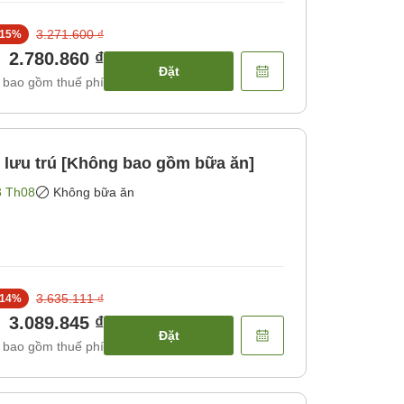
3.271.600 ₫
15
%
2.780.860 ₫
Đặt
 bao gồm thuế phí
 lưu trú [Không bao gồm bữa ăn]
3 Th08
Không bữa ăn
3.635.111 ₫
14
%
3.089.845 ₫
Đặt
 bao gồm thuế phí