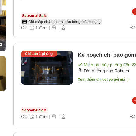
-
Seasonal Sale
Chỉ chấp nhận thanh toán bằng thẻ tín dụng
Giá:
1
đêm
|
|
Đã
3
Chỉ còn
1
phòng!
Kế hoạch chỉ bao gồm
Miễn phí hủy phòng đến
2
Dành riêng cho Rakuten
Xem thêm chi tiết về gói giá
-
Seasonal Sale
Giá:
1
đêm
|
|
Đã