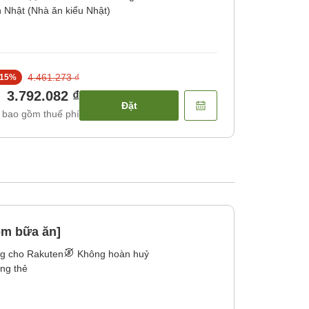
Nhật (Nhà ăn kiểu Nhật)
4.461.273 ₫
15
%
3.792.082 ₫
Đặt
 bao gồm thuế phí
m bữa ăn]
ng cho Rakuten
Không hoàn huỷ
ằng thẻ