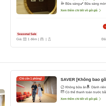
Bữa sáng
Bữa sáng món 
Xem thêm chi tiết về gói giá
-
Seasonal Sale
Giá:
1
đêm
|
|
Đã
Chỉ còn
1
phòng!
SAVER [Không bao gồ
Không bữa ăn
Dành riê
Có thể thanh toán trước b
Xem thêm chi tiết về gói giá