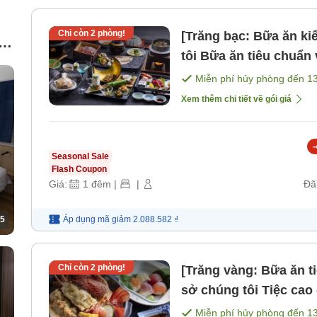
Chỉ còn
2
phòng!
[Trăng bạc: Bữa ăn ki
t
tôi Bữa ăn tiêu chuẩn với sashimi và thịt bò nướ [Bữa
sáng] [Bữa tối]
Miễn phí hủy phòng đến
1
Xem thêm chi tiết về gói giá
-
Seasonal Sale
Flash Coupon
Giá:
1
đêm
|
|
Đã
5
Áp dụng mã
giảm
2.088.582 ₫
Chỉ còn
2
phòng!
[Trăng vàng: Bữa ăn t
sở chúng tôi Tiệc cao cấp với tôm hùm và thịt b [Bữa
sáng] [Bữa tối]
Miễn phí hủy phòng đến
1