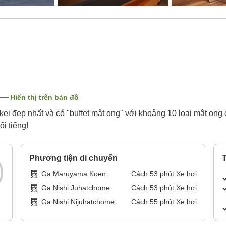
Hiển thị trên bản đồ
 đẹp nhất và có "buffet mật ong" với khoảng 10 loại mật ong c
i tiếng!​
Phương tiện di chuyển
T
Ga Maruyama Koen
Cách
53
phút
Xe hơi
Ga Nishi Juhatchome
Cách
53
phút
Xe hơi
Ga Nishi Nijuhatchome
Cách
55
phút
Xe hơi