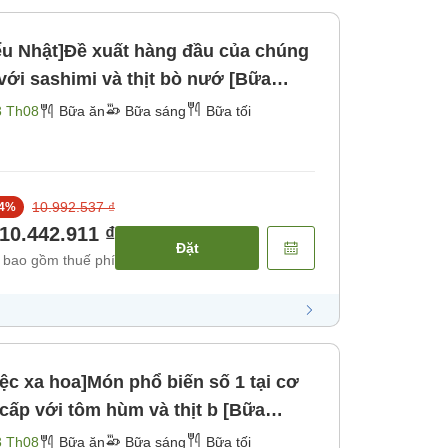
ểu Nhật]Đề xuất hàng đầu của chúng
3 Th08
Bữa ăn
Bữa sáng
Bữa tối
10.992.537 ₫
4
%
10.442.911 ₫
Đặt
 bao gồm thuế phí
iệc xa hoa]Món phổ biến số 1 tại cơ
3 Th08
Bữa ăn
Bữa sáng
Bữa tối