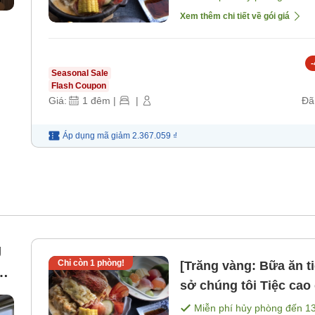
Xem thêm chi tiết về gói giá
-
Seasonal Sale
Flash Coupon
Giá:
1
đêm
|
|
Đã
Áp dụng mã
giảm
2.367.059 ₫
g
Chỉ còn
1
phòng!
[Trăng vàng: Bữa ăn t
sở chúng tôi Tiệc cao cấp với tôm hùm và thịt b [Bữa
sáng] [Bữa tối]
Miễn phí hủy phòng đến
1