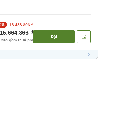
16.488.806 ₫
4
%
15.664.366 ₫
Đặt
 bao gồm thuế phí