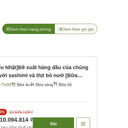
Xem theo hạng phòng
Xem theo gói giá
ểu Nhật]Đề xuất hàng đầu của chúng
3 Th08
Bữa ăn
Bữa sáng
Bữa tối
10.626.119 ₫
4
%
10.094.814 ₫
Đặt
 bao gồm thuế phí