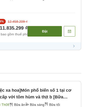
12.458.209 ₫
4
%
11.835.299 ₫
Đặt
 bao gồm thuế phí
iệc xa hoa]Món phổ biến số 1 tại cơ
3 Th08
Bữa ăn
Bữa sáng
Bữa tối