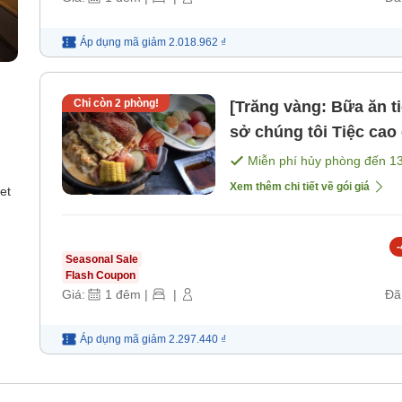
Áp dụng mã
giảm
2.018.962 ₫
Chỉ còn
2
phòng!
[Trăng vàng: Bữa ăn t
sở chúng tôi Tiệc cao cấp với tôm hùm và thịt b [Bữa
sáng] [Bữa tối]
Miễn phí hủy phòng đến
1
Xem thêm chi tiết về gói giá
et
-
Seasonal Sale
Flash Coupon
Giá:
1
đêm
|
|
Đã
Áp dụng mã
giảm
2.297.440 ₫