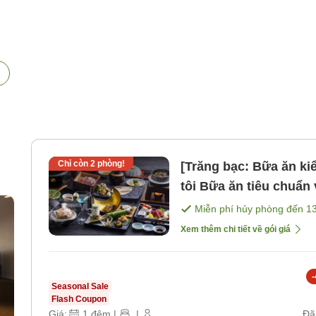
Chỉ còn
2
phòng!
[Trăng bạc: Bữa ăn ki
tôi Bữa ăn tiêu chuẩn với sashimi và thịt bò nướ [Bữa
sáng] [Bữa tối]
Miễn phí hủy phòng đến
1
Xem thêm chi tiết về gói giá
-
Seasonal Sale
Flash Coupon
Giá:
1
đêm
|
|
Đã