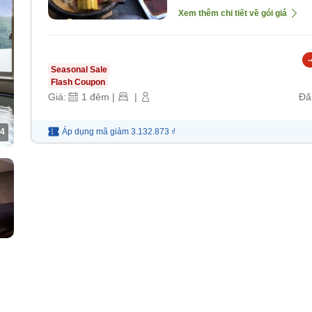
Xem thêm chi tiết về gói giá
-
Seasonal Sale
Flash Coupon
Giá:
1
đêm
|
|
Đã
4
Áp dụng mã
giảm
3.132.873 ₫