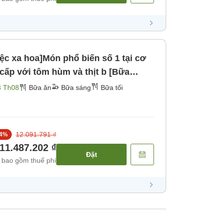
iệc xa hoa]Món phổ biến số 1 tại cơ
3 Th08
Bữa ăn
Bữa sáng
Bữa tối
12.091.791 ₫
4
%
11.487.202 ₫
Đặt
 bao gồm thuế phí