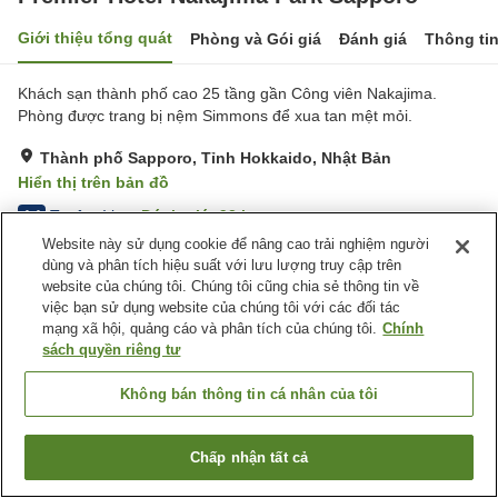
Giới thiệu tổng quát
Phòng và Gói giá
Đánh giá
Thông ti
Khách sạn thành phố cao 25 tầng gần Công viên Nakajima.
Phòng được trang bị nệm Simmons để xua tan mệt mỏi.
Thành phố Sapporo, Tỉnh Hokkaido, Nhật Bản
Hiển thị trên bản đồ
Tuyệt vời
Đánh giá:
92
lượt
4.4
Website này sử dụng cookie để nâng cao trải nghiệm người
dùng và phân tích hiệu suất với lưu lượng truy cập trên
Tiện nghi chỗ nghỉ
website của chúng tôi. Chúng tôi cũng chia sẻ thông tin về
việc bạn sử dụng website của chúng tôi với các đối tác
Bãi đỗ xe
Spa / Salon
mạng xã hội, quảng cáo và phân tích của chúng tôi.
Chính
Nhà hàng
Lounge
sách quyền riêng tư
Trang chủ
Nhật Bản
Tỉnh Hokkaido
Thành phố Sapporo
Không bán thông tin cá nhân của tôi
Premier Hotel Nakajima Park Sapporo
Chấp nhận tất cả
Tìm phòng trống