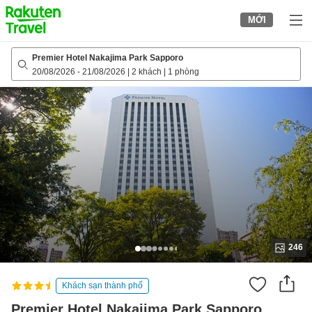
to
MỚI
top
page
Premier Hotel Nakajima Park Sapporo
20/08/2026
-
21/08/2026
|
2 khách
|
1 phòng
246
Khách sạn thành phố
Premier Hotel Nakajima Park Sapporo