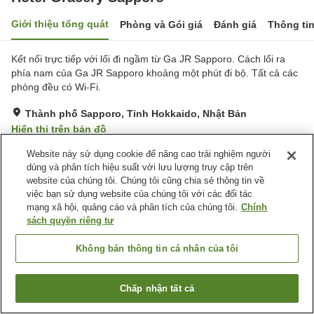
Giới thiệu tổng quát
Phòng và Gói giá
Đánh giá
Thông ti
Kết nối trực tiếp với lối đi ngầm từ Ga JR Sapporo. Cách lối ra
phía nam của Ga JR Sapporo khoảng một phút đi bộ. Tất cả các
phòng đều có Wi-Fi.
Thành phố Sapporo, Tỉnh Hokkaido, Nhật Bản
Hiển thị trên bản đồ
Tuyệt vời
Đánh giá:
1,650
lượt
4.3
Website này sử dụng cookie để nâng cao trải nghiệm người
dùng và phân tích hiệu suất với lưu lượng truy cập trên
website của chúng tôi. Chúng tôi cũng chia sẻ thông tin về
Tiện nghi chỗ nghỉ
việc bạn sử dụng website của chúng tôi với các đối tác
mạng xã hội, quảng cáo và phân tích của chúng tôi.
Chính
Wi-Fi
Cách nhà ga 5 phút đi bộ
sách quyền riêng tư
Bãi đỗ xe tính phí
Giao Hàng Tận Nhà
Không bán thông tin cá nhân của tôi
Trang chủ
Nhật Bản
Tỉnh Hokkaido
Thành phố Sapporo
Hotel Gracery Sapporo
Chấp nhận tất cả
Tìm phòng trống