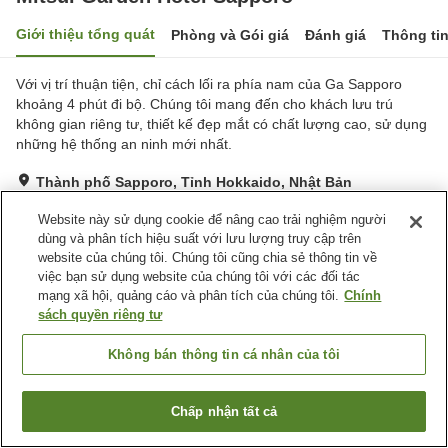
Giới thiệu tổng quát
Phòng và Gói giá
Đánh giá
Thông ti
Với vị trí thuận tiện, chỉ cách lối ra phía nam của Ga Sapporo
khoảng 4 phút đi bộ. Chúng tôi mang đến cho khách lưu trú
không gian riêng tư, thiết kế đẹp mắt có chất lượng cao, sử dụng
những hệ thống an ninh mới nhất.
Thành phố Sapporo, Tỉnh Hokkaido, Nhật Bản
Hiển thị trên bản đồ
Website này sử dụng cookie để nâng cao trải nghiệm người
Tuyệt vời
Đánh giá:
437
lượt
4.3
dùng và phân tích hiệu suất với lưu lượng truy cập trên
website của chúng tôi. Chúng tôi cũng chia sẻ thông tin về
việc bạn sử dụng website của chúng tôi với các đối tác
Tiện nghi chỗ nghỉ
mạng xã hội, quảng cáo và phân tích của chúng tôi.
Chính
sách quyền riêng tư
Bãi đỗ xe
Spa / Salon
Nhà hàng
Máy bán hàng tự động
Không bán thông tin cá nhân của tôi
Trang chủ
Nhật Bản
Tỉnh Hokkaido
Thành phố Sapporo
Chấp nhận tất cả
Mitsui Garden Hotel Sapporo
Tìm phòng trống