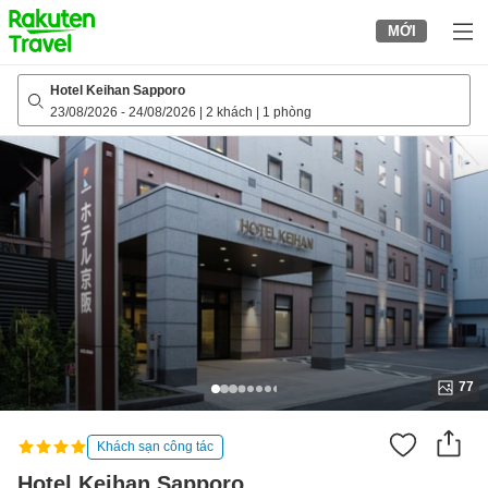
to
MỚI
top
page
Hotel Keihan Sapporo
23/08/2026
-
24/08/2026
|
2 khách
|
1 phòng
77
Khách sạn công tác
Hotel Keihan Sapporo