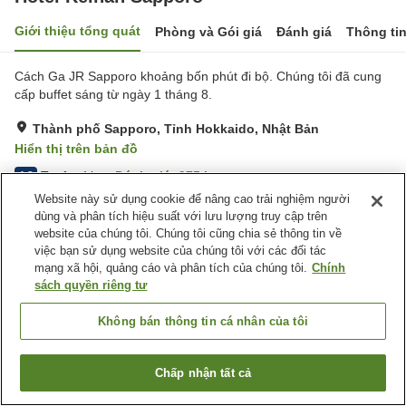
Giới thiệu tổng quát
Phòng và Gói giá
Đánh giá
Thông ti
Cách Ga JR Sapporo khoảng bốn phút đi bộ. Chúng tôi đã cung
cấp buffet sáng từ ngày 1 tháng 8.
Thành phố Sapporo, Tỉnh Hokkaido, Nhật Bản
Hiển thị trên bản đồ
Tuyệt vời
Đánh giá:
975
lượt
4.3
Website này sử dụng cookie để nâng cao trải nghiệm người
dùng và phân tích hiệu suất với lưu lượng truy cập trên
Tiện nghi chỗ nghỉ
website của chúng tôi. Chúng tôi cũng chia sẻ thông tin về
việc bạn sử dụng website của chúng tôi với các đối tác
Bãi đỗ xe
Spa / Salon
mạng xã hội, quảng cáo và phân tích của chúng tôi.
Chính
Nhà hàng
Máy bán hàng tự động
sách quyền riêng tư
Trang chủ
Nhật Bản
Tỉnh Hokkaido
Thành phố Sapporo
Không bán thông tin cá nhân của tôi
Hotel Keihan Sapporo
Chấp nhận tất cả
Tìm phòng trống