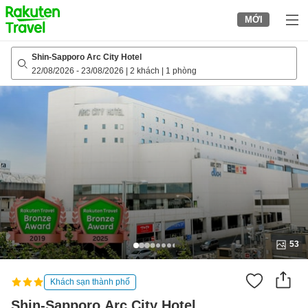
to
MỚI
top
page
Shin-Sapporo Arc City Hotel
22/08/2026
-
23/08/2026
|
2 khách
|
1 phòng
53
Khách sạn thành phố
Shin-Sapporo Arc City Hotel