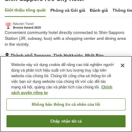
Giới thiệu tổng quát
Phòng và Gói giá
Đánh giá
Thông ti
Convenient community hotel directly connected to Shin-Sapporo
Station (JR, subway, bus) with a shopping center and dining area
in the vicinity.
Thành phố Sapporo, Tỉnh Hokkaido, Nhật Bản
Hiển thị trên bản đồ
Website này sử dụng cookie để nâng cao trải nghiệm người
dùng và phân tích hiệu suất với lưu lượng truy cập trên
Tuyệt vời
Đánh giá:
1,002
lượt
4.5
website của chúng tôi. Chúng tôi cũng chia sẻ thông tin về
việc bạn sử dụng website của chúng tôi với các đối tác
mạng xã hội, quảng cáo và phân tích của chúng tôi.
Chính
Tiện nghi chỗ nghỉ
sách quyền riêng tư
Bãi đỗ xe
Nhà hàng
Máy bán hàng tự động
Phòng họp
Không bán thông tin cá nhân của tôi
Trang chủ
Nhật Bản
Tỉnh Hokkaido
Thành phố Sapporo
Chấp nhận tất cả
Tìm phòng trống
Shin-Sapporo Arc City Hotel