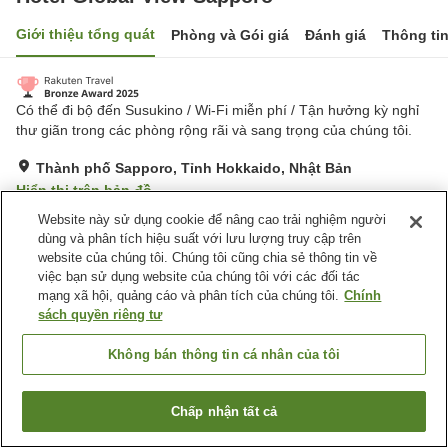
Giới thiệu tổng quát
Phòng và Gói giá
Đánh giá
Thông ti
Có thể đi bộ đến Susukino / Wi-Fi miễn phí / Tận hưởng kỳ nghỉ
thư giãn trong các phòng rộng rãi và sang trọng của chúng tôi.
Thành phố Sapporo, Tỉnh Hokkaido, Nhật Bản
Hiển thị trên bản đồ
Website này sử dụng cookie để nâng cao trải nghiệm người
Rất tốt
Đánh giá:
780
lượt
4.2
dùng và phân tích hiệu suất với lưu lượng truy cập trên
website của chúng tôi. Chúng tôi cũng chia sẻ thông tin về
Tiện nghi chỗ nghỉ
việc bạn sử dụng website của chúng tôi với các đối tác
mạng xã hội, quảng cáo và phân tích của chúng tôi.
Chính
Bãi đỗ xe
Spa / Salon
sách quyền riêng tư
Nhà hàng
Máy bán hàng tự động
Không bán thông tin cá nhân của tôi
Trang chủ
Nhật Bản
Tỉnh Hokkaido
Thành phố Sapporo
Hotel Global View Sapporo
Chấp nhận tất cả
Tìm phòng trống