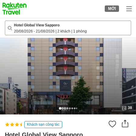
to
MỚI
top
page
Hotel Global View Sapporo
20/08/2026
-
21/08/2026
|
2 khách
|
1 phòng
38
Khách sạn công tác
Hotel Global View Sapporo