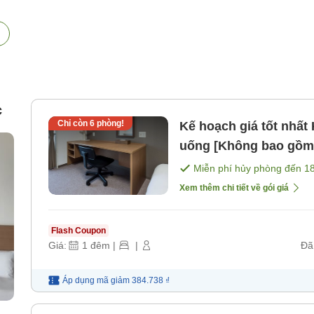
c
Chỉ còn
6
phòng!
Kế hoạch giá tốt nhất Không hút thuốc Không bao gồm ăn
uống [Không bao gồm
Miễn phí hủy phòng đến
1
Xem thêm chi tiết về gói giá
Flash Coupon
Giá:
1
đêm
|
|
Đã
Áp dụng mã
giảm
384.738 ₫