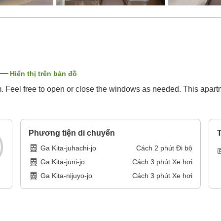
Hiển thị trên bản đồ
 Feel free to open or close the windows as needed. This apartm
Phương tiện di chuyển
T
Ga Kita-juhachi-jo
Cách
2
phút
Đi bộ
Ga Kita-juni-jo
Cách
3
phút
Xe hơi
Ga Kita-nijuyo-jo
Cách
3
phút
Xe hơi