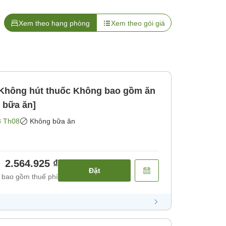
Xem theo hạng phòng
Xem theo gói giá
 bữa ăn]
8 Th08
Không bữa ăn
2.564.925 ₫
Đặt
 bao gồm thuế phí