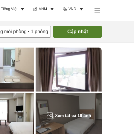
Tiếng Việt
VNM
VND
Tìm phòng trống
ng mỗi phòng
•
1
phòng
Cập nhật
Xem tất cả
16
ảnh