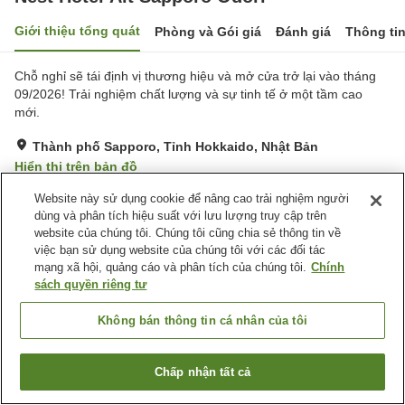
Giới thiệu tổng quát
Phòng và Gói giá
Đánh giá
Thông ti
Chỗ nghỉ sẽ tái định vị thương hiệu và mở cửa trở lại vào tháng
09/2026! Trải nghiệm chất lượng và sự tinh tế ở một tầm cao
mới.
Thành phố Sapporo, Tỉnh Hokkaido, Nhật Bản
Hiển thị trên bản đồ
Website này sử dụng cookie để nâng cao trải nghiệm người
Tiện nghi chỗ nghỉ
dùng và phân tích hiệu suất với lưu lượng truy cập trên
website của chúng tôi. Chúng tôi cũng chia sẻ thông tin về
Spa / Salon
Máy bán hàng tự động
việc bạn sử dụng website của chúng tôi với các đối tác
Giao Hàng Tận Nhà
Dịch Vụ Giặt Ủi
mạng xã hội, quảng cáo và phân tích của chúng tôi.
Chính
sách quyền riêng tư
Trang chủ
Nhật Bản
Tỉnh Hokkaido
Thành phố Sapporo
Không bán thông tin cá nhân của tôi
Nest Hotel Alt Sapporo Odori
Chấp nhận tất cả
Tìm phòng trống