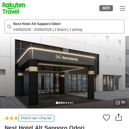
to
MỚI
top
page
Nest Hotel Alt Sapporo Odori
24/08/2026
-
25/08/2026
|
2 khách
|
1 phòng
55
Khách sạn công tác
Nest Hotel Alt Sapporo Odori