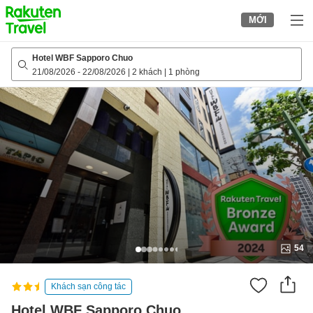
to
MỚI
top
page
Hotel WBF Sapporo Chuo
21/08/2026
-
22/08/2026
|
2 khách
|
1 phòng
54
Khách sạn công tác
Hotel WBF Sapporo Chuo