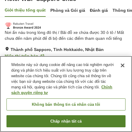
Giới thiệu tổng quát
Phòng và Gói giá
Đánh giá
Thông ti
Nơi ẩn náu trong lòng đô thị / Bãi đỗ xe chứa được 30 ô tô / Mất
chưa đến năm phút để đi bộ đến các điểm tham quan nổi tiếng
Thành phố Sapporo, Tỉnh Hokkaido, Nhật Bản
Hiển thị trên bản đồ
Website này sử dụng cookie để nâng cao trải nghiệm người
Tuyệt vời
Đánh giá:
368
lượt
4.3
dùng và phân tích hiệu suất với lưu lượng truy cập trên
website của chúng tôi. Chúng tôi cũng chia sẻ thông tin về
Tiện nghi chỗ nghỉ
việc bạn sử dụng website của chúng tôi với các đối tác
mạng xã hội, quảng cáo và phân tích của chúng tôi.
Chính
Bãi đỗ xe
Cách nhà ga 5 phút đi bộ
sách quyền riêng tư
Nhà hàng
Lounge
Không bán thông tin cá nhân của tôi
Trang chủ
Nhật Bản
Tỉnh Hokkaido
Thành phố Sapporo
Hotel WBF Sapporo Chuo
Chấp nhận tất cả
Tìm phòng trống