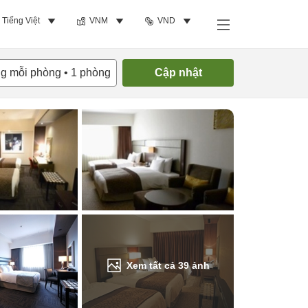
Tiếng Việt
VNM
VND
Tìm phòng trống
ng mỗi phòng
•
1
phòng
Cập nhật
Xem tất cả
39
ảnh