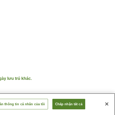
gày lưu trú khác.
n thông tin cá nhân của tôi
Chấp nhận tất cả