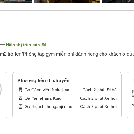
Hiển thị trên bản đồ
m2 trở lên/Phòng tập gym miễn phí dành riêng cho khách ở qua đ
Phương tiện di chuyển
T
Ga Công viên Nakajima
Cách
2
phút
Đi bộ
Ga Yamahana Kujo
Cách
2
phút
Xe hơi
Ga Higashi honganji mae
Cách
2
phút
Xe hơi