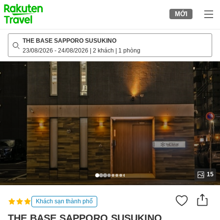
to
MỚI
top
page
THE BASE SAPPORO SUSUKINO
23/08/2026
-
24/08/2026
|
2 khách
|
1 phòng
15
Khách sạn thành phố
THE BASE SAPPORO SUSUKINO