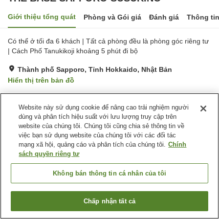
Giới thiệu tổng quát
Phòng và Gói giá
Đánh giá
Thông ti
Có thể ở tối đa 6 khách | Tất cả phòng đều là phòng góc riêng tư
| Cách Phố Tanukikoji khoảng 5 phút đi bộ
Thành phố Sapporo, Tỉnh Hokkaido, Nhật Bản
Hiển thị trên bản đồ
Tiện nghi chỗ nghỉ
Website này sử dụng cookie để nâng cao trải nghiệm người
dùng và phân tích hiệu suất với lưu lượng truy cập trên
Wi-Fi
Tủ locker
website của chúng tôi. Chúng tôi cũng chia sẻ thông tin về
Tự Check-in
Dịch Vụ Hỗ Trợ Hành Lý
việc bạn sử dụng website của chúng tôi với các đối tác
mạng xã hội, quảng cáo và phân tích của chúng tôi.
Chính
sách quyền riêng tư
Trang chủ
Nhật Bản
Tỉnh Hokkaido
Thành phố Sapporo
The Base Sapporo Susukino
Không bán thông tin cá nhân của tôi
Chấp nhận tất cả
Tìm phòng trống