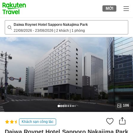
to
MỚI
top
page
Daiwa Roynet Hotel Sapporo Nakajima Park
22/08/2026
-
23/08/2026
|
2 khách
|
1 phòng
106
Khách sạn công tác
Daiwa Roynet Hotel Sapporo Nakajima Park