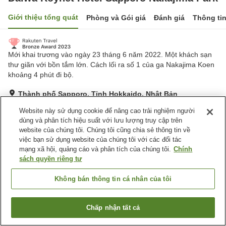
Giới thiệu tổng quát
Phòng và Gói giá
Đánh giá
Thông ti
Mới khai trương vào ngày 23 tháng 6 năm 2022. Một khách sạn
thư giãn với bồn tắm lớn. Cách lối ra số 1 của ga Nakajima Koen
khoảng 4 phút đi bộ.
Thành phố Sapporo, Tỉnh Hokkaido, Nhật Bản
Hiển thị trên bản đồ
Website này sử dụng cookie để nâng cao trải nghiệm người
Tuyệt vời
Đánh giá:
884
lượt
4.4
dùng và phân tích hiệu suất với lưu lượng truy cập trên
website của chúng tôi. Chúng tôi cũng chia sẻ thông tin về
việc bạn sử dụng website của chúng tôi với các đối tác
Tiện nghi chỗ nghỉ
mạng xã hội, quảng cáo và phân tích của chúng tôi.
Chính
sách quyền riêng tư
Wi-Fi
Cách nhà ga 5 phút đi bộ
Khu hút thuốc riêng
Máy bán hàng tự động
Không bán thông tin cá nhân của tôi
Trang chủ
Nhật Bản
Tỉnh Hokkaido
Thành phố Sapporo
Chấp nhận tất cả
Tìm phòng trống
Daiwa Roynet Hotel Sapporo Nakajima Park