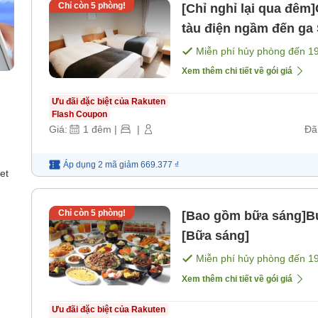
Chỉ còn
5
phòng!
[Chỉ nghỉ lại qua đêm]
tàu điện ngầm đến ga
Miễn phí hủy phòng đến
1
Xem thêm chi tiết về gói giá
Ưu đãi đặc biệt của Rakuten
Flash Coupon
Giá:
1
đêm
|
|
Đã
Áp dụng 2 mã
giảm
669.377 ₫
et
Chỉ còn
5
phòng!
[Bao gồm bữa sáng]Bu
[Bữa sáng]
Miễn phí hủy phòng đến
1
Xem thêm chi tiết về gói giá
Ưu đãi đặc biệt của Rakuten