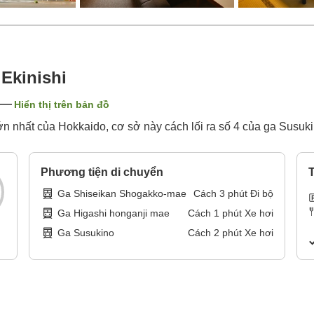
Ekinishi
Hiển thị trên bản đồ
ớn nhất của Hokkaido, cơ sở này cách lối ra số 4 của ga Susukin
Phương tiện di chuyển
T
Ga Shiseikan Shogakko-mae
Cách
3
phút
Đi bộ
Ga Higashi honganji mae
Cách
1
phút
Xe hơi
Ga Susukino
Cách
2
phút
Xe hơi