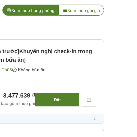
Xem theo hạng phòng
Xem theo gói giá
án trước]Khuyến nghị check-in trong
ồm bữa ăn]
9 Th08
Không bữa ăn
3.477.639 ₫
Đặt
 bao gồm thuế phí