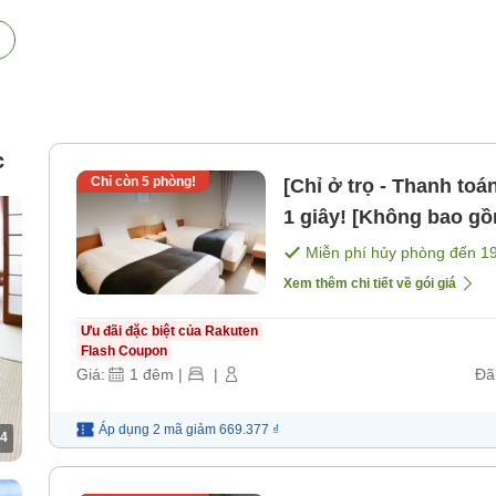
c
Chỉ còn
5
phòng!
[Chỉ ở trọ - Thanh to
1 giây! [Không bao g
Miễn phí hủy phòng đến
1
Xem thêm chi tiết về gói giá
Ưu đãi đặc biệt của Rakuten
Flash Coupon
Giá:
1
đêm
|
|
Đã
Áp dụng 2 mã
giảm
669.377 ₫
4