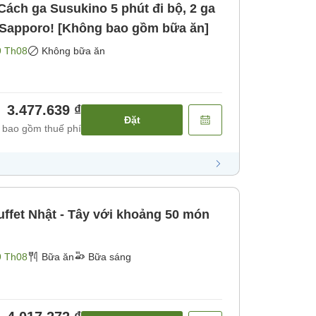
Cách ga Susukino 5 phút đi bộ, 2 ga
 Sapporo! [Không bao gồm bữa ăn]
9 Th08
Không bữa ăn
3.477.639 ₫
Đặt
 bao gồm thuế phí
ffet Nhật - Tây với khoảng 50 món
9 Th08
Bữa ăn
Bữa sáng