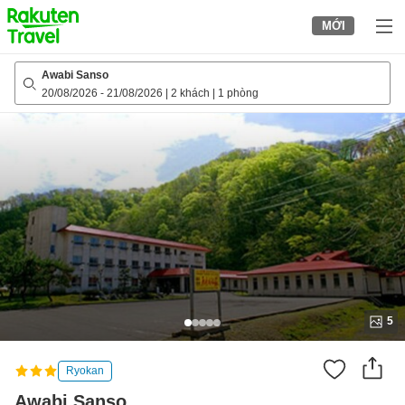
to
MỚI
top
page
Awabi Sanso
20/08/2026
-
21/08/2026
|
2 khách
|
1 phòng
5
Ryokan
Awabi Sanso