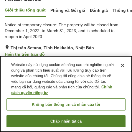
Giới thiệu tổng quát
Phòng và Gói giá
Đánh giá
Thông ti
Notice of temporary closure: The property will be closed from
December 1, 2022, to March 31, 2023, and is scheduled to
reopen in April 2023.
Thị trấn Setana, Tỉnh Hokkaido, Nhật Bản
Hiển thị trên bản đồ
Rất tốt
Đánh giá:
87
lượt
4
Website này sử dụng cookie để nâng cao trải nghiệm người
dùng và phân tích hiệu suất với lưu lượng truy cập trên
website của chúng tôi. Chúng tôi cũng chia sẻ thông tin về
Tiện nghi chỗ nghỉ
việc bạn sử dụng website của chúng tôi với các đối tác
mạng xã hội, quảng cáo và phân tích của chúng tôi.
Chính
Bãi đỗ xe
Nhà hàng
sách quyền riêng tư
Máy bán hàng tự động
Cửa hàng
Không bán thông tin cá nhân của tôi
Trang chủ
Nhật Bản
Tỉnh Hokkaido
Thị trấn Setana
Awabi Sanso
Chấp nhận tất cả
Tìm phòng trống