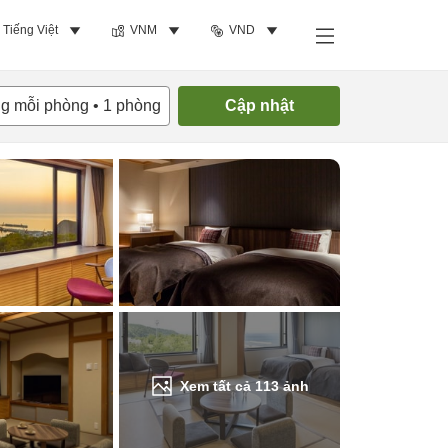
Tiếng Việt
VNM
VND
Tìm phòng trống
ng mỗi phòng
•
1
phòng
Cập nhật
Xem tất cả
113
ảnh