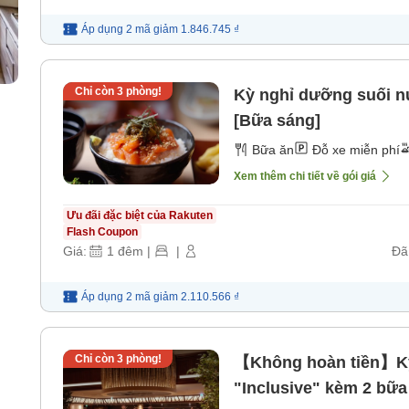
Áp dụng 2 mã
giảm
1.846.745 ₫
Chỉ còn
3
phòng!
Kỳ nghỉ dưỡng suối n
[Bữa sáng]
Bữa ăn
Đỗ xe miễn phí
Xem thêm chi tiết về gói giá
Ưu đãi đặc biệt của Rakuten
Flash Coupon
Giá:
1
đêm
|
|
Đã
Áp dụng 2 mã
giảm
2.110.566 ₫
Chỉ còn
3
phòng!
【Không hoàn tiền】Kỳ
"Inclusive" kèm 2 bữa 