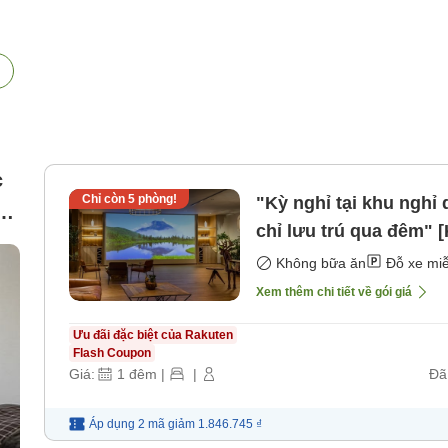
c
Chỉ còn
5
phòng!
"Kỳ nghỉ tại khu nghỉ
d
chỉ lưu trú qua đêm"
Không bữa ăn
Đỗ xe miễ
Xem thêm chi tiết về gói giá
Ưu đãi đặc biệt của Rakuten
Flash Coupon
Giá:
1
đêm
|
|
Đã
Áp dụng 2 mã
giảm
1.846.745 ₫