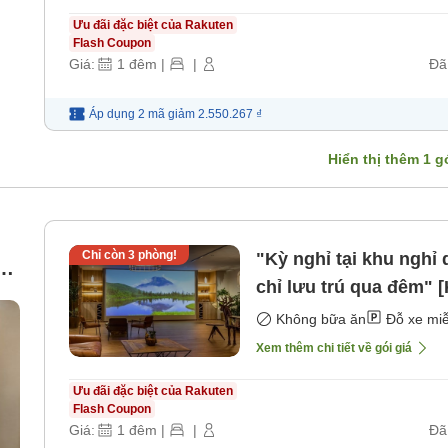
Ưu đãi đặc biệt của Rakuten
Flash Coupon
Giá:
1
đêm
|
|
Đã
Áp dụng 2 mã
giảm
2.550.267 ₫
Hiển thị thêm
1
gó
Chỉ còn
3
phòng!
"Kỳ nghỉ tại khu nghỉ
t]
chỉ lưu trú qua đêm"
Không bữa ăn
Đỗ xe miễ
Xem thêm chi tiết về gói giá
Ưu đãi đặc biệt của Rakuten
Flash Coupon
Giá:
1
đêm
|
|
Đã