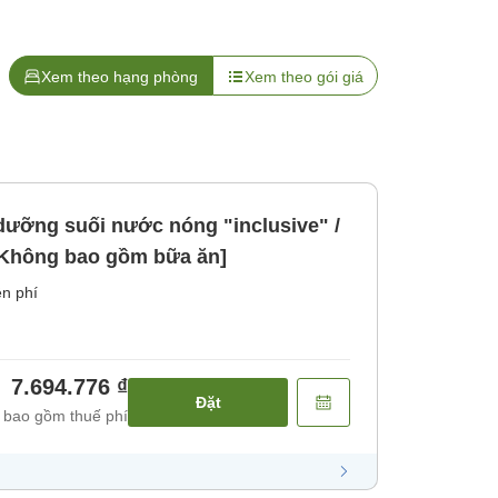
Xem theo hạng phòng
Xem theo gói giá
 dưỡng suối nước nóng "inclusive" /
 [Không bao gồm bữa ăn]
n phí
7.694.776 ₫
Đặt
 bao gồm thuế phí