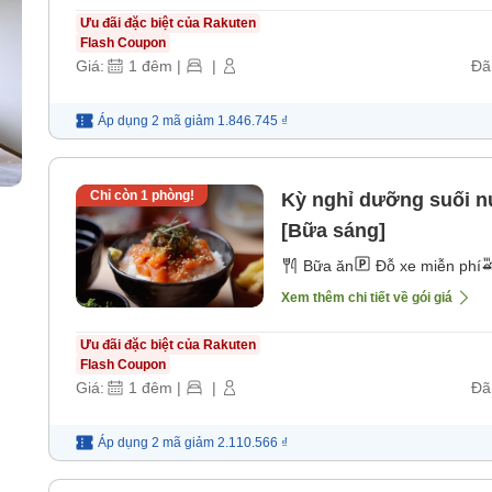
Ưu đãi đặc biệt của Rakuten
Flash Coupon
Giá:
1
đêm
|
|
Đã
Áp dụng 2 mã
giảm
1.846.745 ₫
Chỉ còn
1
phòng!
Kỳ nghỉ dưỡng suối n
[Bữa sáng]
Bữa ăn
Đỗ xe miễn phí
Xem thêm chi tiết về gói giá
Ưu đãi đặc biệt của Rakuten
Flash Coupon
Giá:
1
đêm
|
|
Đã
Áp dụng 2 mã
giảm
2.110.566 ₫