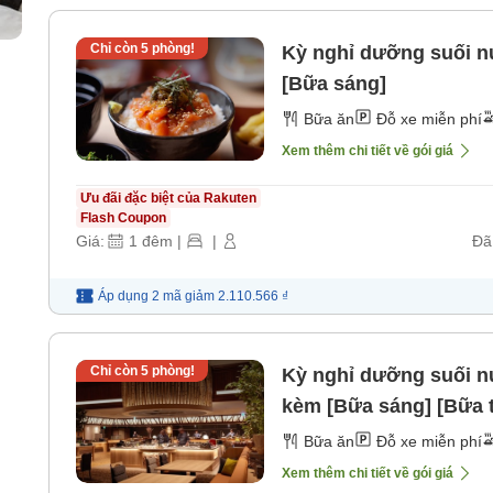
Chỉ còn
5
phòng!
Kỳ nghỉ dưỡng suối n
[Bữa sáng]
Bữa ăn
Đỗ xe miễn phí
Xem thêm chi tiết về gói giá
Ưu đãi đặc biệt của Rakuten
Flash Coupon
Giá:
1
đêm
|
|
Đã
Áp dụng 2 mã
giảm
2.110.566 ₫
Chỉ còn
5
phòng!
Kỳ nghỉ dưỡng suối nư
kèm [Bữa sáng] [Bữa t
Bữa ăn
Đỗ xe miễn phí
Xem thêm chi tiết về gói giá