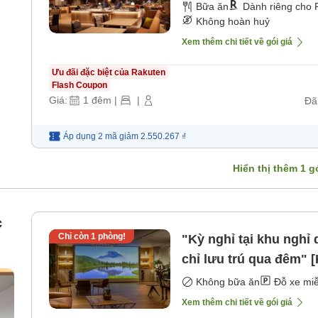
Bữa ăn
Dành riêng cho 
Không hoàn huỷ
Xem thêm chi tiết về gói giá
Ưu đãi đặc biệt của Rakuten
Flash Coupon
Giá:
1
đêm
|
|
Đã
Áp dụng 2 mã
giảm
2.550.267 ₫
Hiển thị thêm
1
gó
c
Chỉ còn
1
phòng!
"Kỳ nghỉ tại khu nghỉ
chỉ lưu trú qua đêm"
Không bữa ăn
Đỗ xe miễ
Xem thêm chi tiết về gói giá