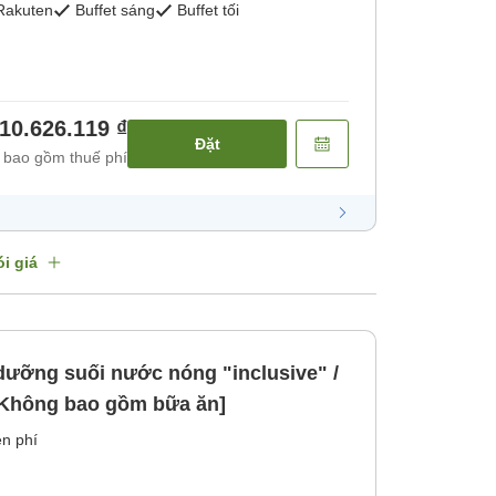
Rakuten
Buffet sáng
Buffet tối
10.626.119 ₫
Đặt
 bao gồm thuế phí
i giá
 dưỡng suối nước nóng "inclusive" /
 [Không bao gồm bữa ăn]
n phí