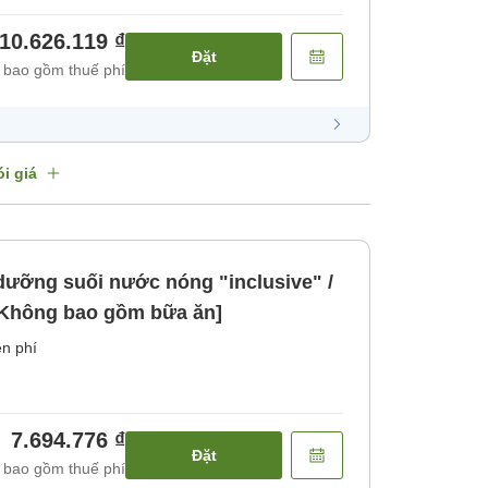
10.626.119 ₫
Đặt
 bao gồm thuế phí
i giá
 dưỡng suối nước nóng "inclusive" /
 [Không bao gồm bữa ăn]
n phí
7.694.776 ₫
Đặt
 bao gồm thuế phí