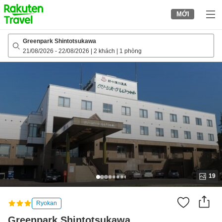
to
MỚI
top
page
Greenpark Shintotsukawa
21/08/2026
-
22/08/2026
|
2 khách
|
1 phòng
19
Ryokan
Greenpark Shintotsukawa