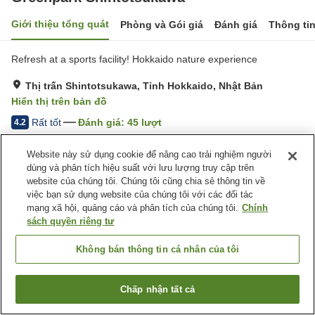
Giới thiệu tổng quát
Phòng và Gói giá
Đánh giá
Thông ti
Refresh at a sports facility! Hokkaido nature experience
Thị trấn Shintotsukawa, Tỉnh Hokkaido, Nhật Bản
Hiển thị trên bản đồ
Rất tốt
Đánh giá:
45
lượt
4.2
Website này sử dụng cookie để nâng cao trải nghiệm người
Tiện nghi chỗ nghỉ
dùng và phân tích hiệu suất với lưu lượng truy cập trên
website của chúng tôi. Chúng tôi cũng chia sẻ thông tin về
Bãi đỗ xe
Bể sục
việc bạn sử dụng website của chúng tôi với các đối tác
Xông hơi
Nhà hàng
mạng xã hội, quảng cáo và phân tích của chúng tôi.
Chính
sách quyền riêng tư
Trang chủ
Nhật Bản
Tỉnh Hokkaido
Thị trấn Shintotsukawa
Greenpark Shintotsukawa
Không bán thông tin cá nhân của tôi
Chấp nhận tất cả
Tìm phòng trống