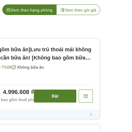
Xem theo hạng phòng
Xem theo gói giá
ồm bữa ăn]Lưu trú thoải mái không
g cần bữa ăn! [Không bao gồm bữa
8 Th08
Không bữa ăn
4.996.608 ₫
Đặt
 bao gồm thuế phí