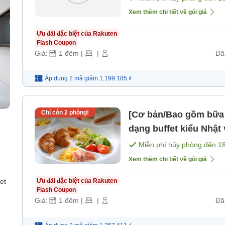
Xem thêm chi tiết về gói giá
Ưu đãi đặc biệt của Rakuten
Flash Coupon
Giá:
1
đêm
|
|
Đã
Áp dụng 2 mã
giảm
1.199.185 ₫
Chỉ còn
2
phòng!
[Cơ bản/Bao gồm bữa
dạng buffet kiểu Nhật
Miễn phí hủy phòng đến
1
Xem thêm chi tiết về gói giá
et
Ưu đãi đặc biệt của Rakuten
Flash Coupon
Giá:
1
đêm
|
|
Đã