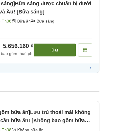
 sáng]Bữa sáng được chuẩn bị dưới
 và Âu! [Bữa sáng]
8 Th08
Bữa ăn
Bữa sáng
5.656.160 ₫
Đặt
 bao gồm thuế phí
ồm bữa ăn]Lưu trú thoải mái không
g cần bữa ăn! [Không bao gồm bữa
8 Th08
Không bữa ăn