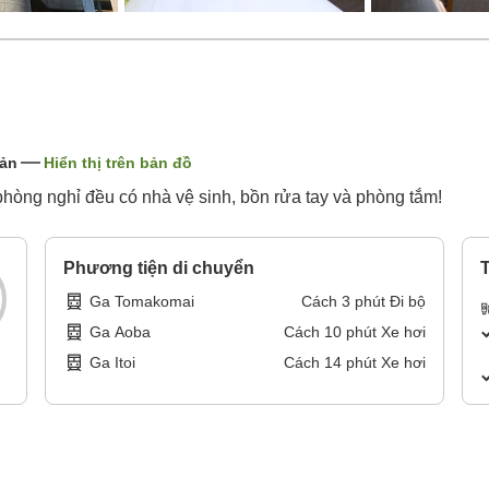
Bản
Hiển thị trên bản đồ
òng nghỉ đều có nhà vệ sinh, bồn rửa tay và phòng tắm!
Phương tiện di chuyển
T
Ga Tomakomai
Cách
3
phút
Đi bộ
Ga Aoba
Cách
10
phút
Xe hơi
Ga Itoi
Cách
14
phút
Xe hơi