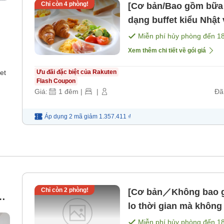
Chỉ còn
4
phòng!
[Cơ bản/Bao gồm bữa
dạng buffet kiểu Nhật
Miễn phí hủy phòng đến
1
Xem thêm chi tiết về gói giá
et
Ưu đãi đặc biệt của Rakuten
Flash Coupon
Giá:
1
đêm
|
|
Đã
Áp dụng 2 mã
giảm
1.357.411 ₫
Chỉ còn
2
phòng!
[Cơ bản／Không bao g
 /
lo thời gian mà khôn
ăn]
Miễn phí hủy phòng đến
1