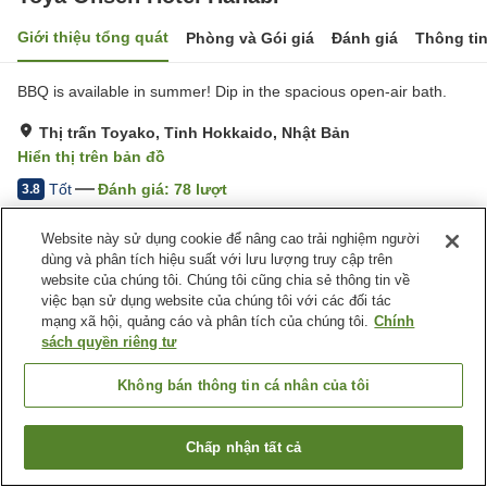
Giới thiệu tổng quát
Phòng và Gói giá
Đánh giá
Thông ti
BBQ is available in summer! Dip in the spacious open-air bath.
Thị trấn Toyako, Tỉnh Hokkaido, Nhật Bản
Hiển thị trên bản đồ
Tốt
Đánh giá:
78
lượt
3.8
Website này sử dụng cookie để nâng cao trải nghiệm người
Tiện nghi chỗ nghỉ
dùng và phân tích hiệu suất với lưu lượng truy cập trên
website của chúng tôi. Chúng tôi cũng chia sẻ thông tin về
Bãi đỗ xe
Nhà hàng
việc bạn sử dụng website của chúng tôi với các đối tác
Thân thiện với thú cưng
Máy bán hàng tự động
mạng xã hội, quảng cáo và phân tích của chúng tôi.
Chính
sách quyền riêng tư
Trang chủ
Nhật Bản
Tỉnh Hokkaido
Thị trấn Toyako
Toya Onsen Hotel Hanabi
Không bán thông tin cá nhân của tôi
Chấp nhận tất cả
Tìm phòng trống