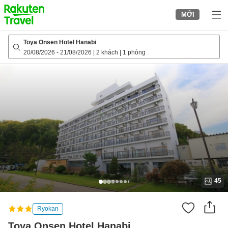
to
MỚI
top
page
Toya Onsen Hotel Hanabi
20/08/2026
-
21/08/2026
|
2 khách
|
1 phòng
45
Ryokan
Toya Onsen Hotel Hanabi