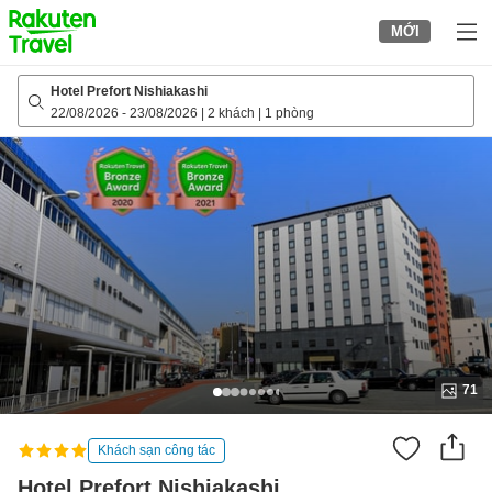
to
MỚI
top
page
Hotel Prefort Nishiakashi
22/08/2026
-
23/08/2026
|
2 khách
|
1 phòng
71
Khách sạn công tác
Hotel Prefort Nishiakashi