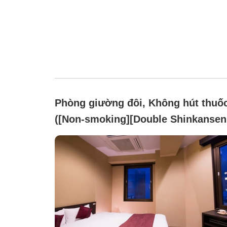
Phòng giường đôi, Không hút thuố
([Non-smoking][Double Shinkansen
Side](160cm/22㎡))