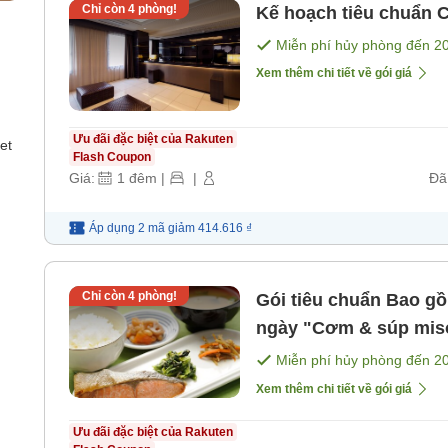
Chỉ còn
4
phòng!
Kế hoạch tiêu chuẩn C
Miễn phí hủy phòng đến
2
Xem thêm chi tiết về gói giá
Ưu đãi đặc biệt của Rakuten
et
Flash Coupon
Giá:
1
đêm
|
|
Đã
Áp dụng 2 mã
giảm
414.616 ₫
Chỉ còn
4
phòng!
Gói tiêu chuẩn Bao gồm bữa sáng Thực đơn thay đổi hàng
ngày "Cơm & súp m
Miễn phí hủy phòng đến
2
Xem thêm chi tiết về gói giá
Ưu đãi đặc biệt của Rakuten