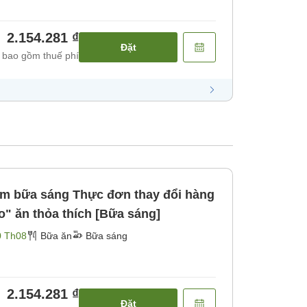
2.154.281 ₫
Đặt
 bao gồm thuế phí
iso" ăn thỏa thích [Bữa sáng]
0 Th08
Bữa ăn
Bữa sáng
2.154.281 ₫
Đặt