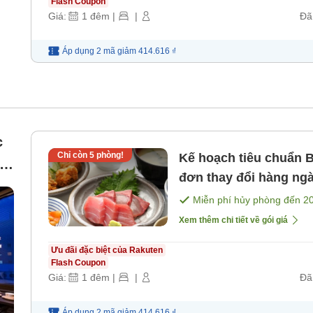
Flash Coupon
Giá:
1
đêm
|
|
Đã
Áp dụng 2 mã
giảm
414.616 ₫
c
Chỉ còn
5
phòng!
Kế hoạch tiêu chuẩn 
đơn thay đổi hàng ng
súp miso dùng không g
Miễn phí hủy phòng đến
2
Xem thêm chi tiết về gói giá
Ưu đãi đặc biệt của Rakuten
Flash Coupon
Giá:
1
đêm
|
|
Đã
Áp dụng 2 mã
giảm
414.616 ₫