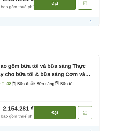
Đặt
 bao gồm thuế phí
Bao gồm bữa tối và bữa sáng Thực
ày cho bữa tối & bữa sáng Cơm và
iới hạn [Bữa sáng] [Bữa tối]
0 Th08
Bữa ăn
Bữa sáng
Bữa tối
2.154.281 ₫
Đặt
 bao gồm thuế phí