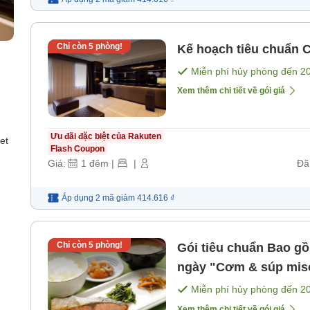
Chỉ còn
5
phòng!
Kế hoạch tiêu chuẩn C
Miễn phí hủy phòng đến
2
Xem thêm chi tiết về gói giá
Ưu đãi đặc biệt của Rakuten
et
Flash Coupon
Giá:
1
đêm
|
|
Đã
Áp dụng 2 mã
giảm
414.616 ₫
Chỉ còn
5
phòng!
Gói tiêu chuẩn Bao gồm bữa sáng Thực đơn thay đổi hàng
ngày "Cơm & súp m
Miễn phí hủy phòng đến
2
Xem thêm chi tiết về gói giá