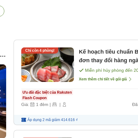
Chỉ còn
4
phòng!
Kế hoạch tiêu chuẩn 
e]
đơn thay đổi hàng ng
súp miso dùng không g
Miễn phí hủy phòng đến
2
Xem thêm chi tiết về gói giá
Ưu đãi đặc biệt của Rakuten
Flash Coupon
Giá:
1
đêm
|
|
Đã
Áp dụng 2 mã
giảm
414.616 ₫