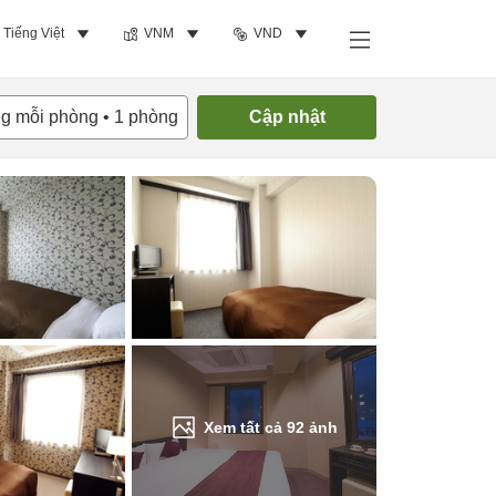
Tiếng Việt
VNM
VND
Tìm phòng trống
ng mỗi phòng
•
1
phòng
Cập nhật
Xem tất cả
92
ảnh