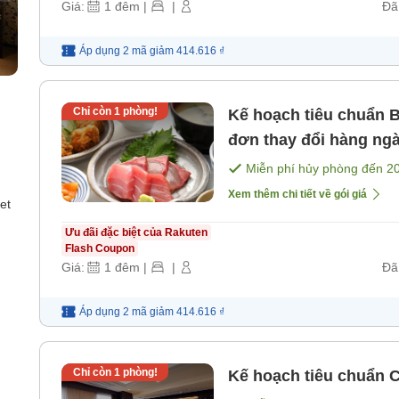
Giá:
1
đêm
|
|
Đã
Áp dụng 2 mã
giảm
414.616 ₫
Chỉ còn
1
phòng!
Kế hoạch tiêu chuẩn 
đơn thay đổi hàng ng
súp miso dùng không g
Miễn phí hủy phòng đến
2
Xem thêm chi tiết về gói giá
et
Ưu đãi đặc biệt của Rakuten
Flash Coupon
Giá:
1
đêm
|
|
Đã
Áp dụng 2 mã
giảm
414.616 ₫
Chỉ còn
1
phòng!
Kế hoạch tiêu chuẩn C