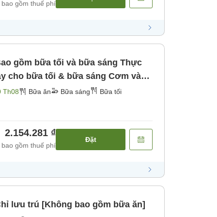
 bao gồm thuế phí
Bao gồm bữa tối và bữa sáng Thực
ày cho bữa tối & bữa sáng Cơm và
iới hạn [Bữa sáng] [Bữa tối]
0 Th08
Bữa ăn
Bữa sáng
Bữa tối
2.154.281 ₫
Đặt
 bao gồm thuế phí
hỉ lưu trú [Không bao gồm bữa ăn]