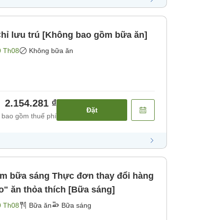
hỉ lưu trú [Không bao gồm bữa ăn]
0 Th08
Không bữa ăn
2.154.281 ₫
Đặt
 bao gồm thuế phí
iso" ăn thỏa thích [Bữa sáng]
0 Th08
Bữa ăn
Bữa sáng