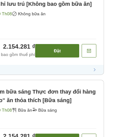
hỉ lưu trú [Không bao gồm bữa ăn]
0 Th08
Không bữa ăn
2.154.281 ₫
Đặt
 bao gồm thuế phí
iso" ăn thỏa thích [Bữa sáng]
0 Th08
Bữa ăn
Bữa sáng
2.154.281 ₫