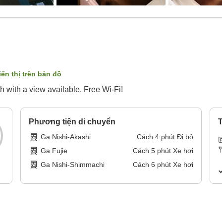
iển thị trên bản đồ
h with a view available. Free Wi-Fi!
Phương tiện di chuyển
T
Ga Nishi-Akashi
Cách
4
phút
Đi bộ
Ga Fujie
Cách
5
phút
Xe hơi
Ga Nishi-Shimmachi
Cách
6
phút
Xe hơi