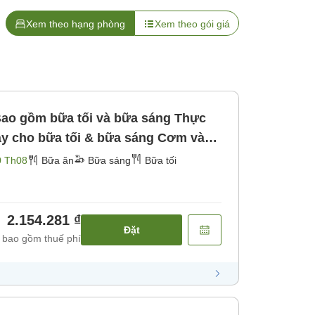
Xem theo hạng phòng
Xem theo gói giá
Bao gồm bữa tối và bữa sáng Thực
ày cho bữa tối & bữa sáng Cơm và
iới hạn [Bữa sáng] [Bữa tối]
0 Th08
Bữa ăn
Bữa sáng
Bữa tối
2.154.281 ₫
Đặt
 bao gồm thuế phí