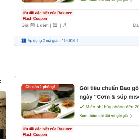
Ưu đãi đặc biệt của Rakuten
Flash Coupon
Giá:
1
đêm
|
|
Đã
Áp dụng 2 mã
giảm
414.616 ₫
c
Chỉ còn
1
phòng!
Gói tiêu chuẩn Bao gồm bữa sáng Thực đơn thay đổi hàng
ngày "Cơm & súp m
Miễn phí hủy phòng đến
2
Xem thêm chi tiết về gói giá
Ưu đãi đặc biệt của Rakuten
Flash Coupon