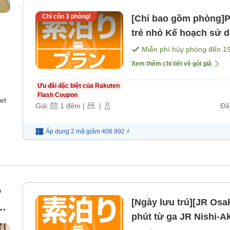
Chỉ còn
3
phòng!
[Chỉ bao gồm phòng]Ph
trẻ nhỏ Kế hoạch sử dụng cho các dịp cưới hỏi, tang
lễ[Miễn phí cho trẻ d
Miễn phí hủy phòng đến
1
ăn]
Xem thêm chi tiết về gói giá
Ưu đãi đặc biệt của Rakuten
Flash Coupon
et
Giá:
1
đêm
|
|
Đã
Áp dụng 2 mã
giảm
406.992 ₫
ó
[Ngày lưu trú][JR Osa
phút từ ga JR Nishi-A
m