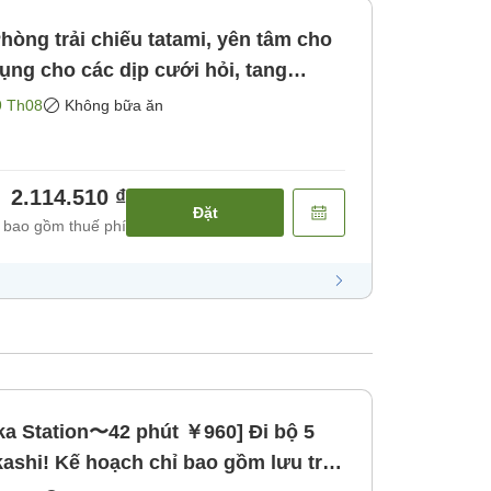
òng trải chiếu tatami, yên tâm cho
ưới tiểu học ] [Không bao gồm bữa
9 Th08
Không bữa ăn
2.114.510 ₫
Đặt
 bao gồm thuế phí
ka Station〜42 phút ￥960] Đi bộ 5
kashi! Kế hoạch chỉ bao gồm lưu trú