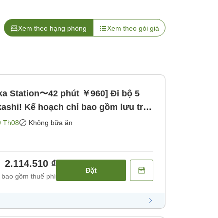
Xem theo hạng phòng
Xem theo gói giá
ka Station〜42 phút ￥960] Đi bộ 5
kashi! Kế hoạch chỉ bao gồm lưu trú
ăn]
9 Th08
Không bữa ăn
2.114.510 ₫
Đặt
 bao gồm thuế phí