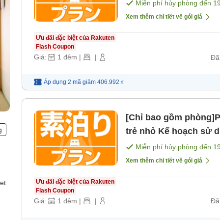
[Không bao gồm bữa 
Miễn phí hủy phòng đến
1
Xem thêm chi tiết về gói giá
Ưu đãi đặc biệt của Rakuten
Flash Coupon
Giá:
1
đêm
|
|
Đã
Áp dụng 2 mã
giảm
406.992 ₫
[Chỉ bao gồm phòng]Ph
g
trẻ nhỏ Kế hoạch sử dụng cho các dịp cưới hỏi, tang
lễ[Miễn phí cho trẻ d
Miễn phí hủy phòng đến
1
ăn]
Xem thêm chi tiết về gói giá
Ưu đãi đặc biệt của Rakuten
et
Flash Coupon
Giá:
1
đêm
|
|
Đã