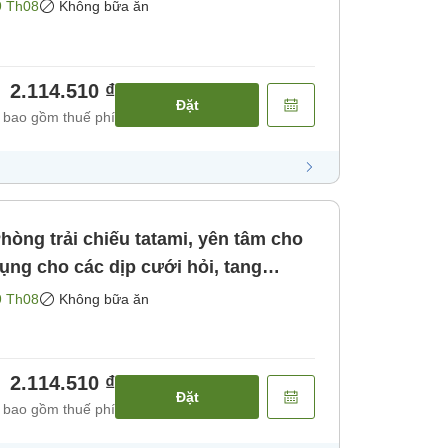
ăn]
9 Th08
Không bữa ăn
2.114.510 ₫
Đặt
 bao gồm thuế phí
òng trải chiếu tatami, yên tâm cho
ưới tiểu học ] [Không bao gồm bữa
9 Th08
Không bữa ăn
2.114.510 ₫
Đặt
 bao gồm thuế phí