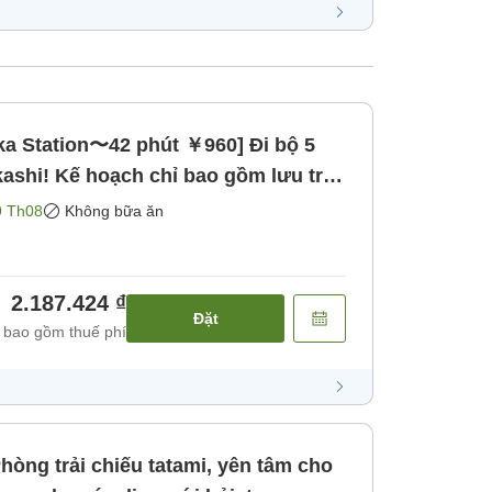
ka Station〜42 phút ￥960] Đi bộ 5
kashi! Kế hoạch chỉ bao gồm lưu trú
ăn]
9 Th08
Không bữa ăn
2.187.424 ₫
Đặt
 bao gồm thuế phí
òng trải chiếu tatami, yên tâm cho