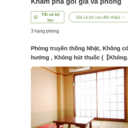
Khám phá gói giá và phòng
Tất cả bộ
Giá cả (từ cao đến thấp)
lọc
3
hạng phòng
Phòng truyền thống Nhật, Không c
hướng , Không hút thuốc (【Không
hút thuốc】6 tatami dành cho 1~3
người (không có bồn tắm và nhà vệ
sinh))