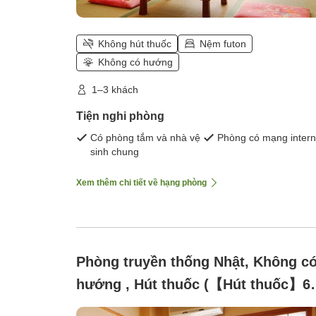
Không hút thuốc
Nệm futon
Không có hướng
1–3 khách
Tiện nghi phòng
Có phòng tắm và nhà vệ
Phòng có mạng intern
sinh chung
Xem thêm chi tiết về hạng phòng
Phòng truyền thống Nhật, Không c
hướng , Hút thuốc (【Hút thuốc】6
chiếu 1～3 khách (không có bồn tắ