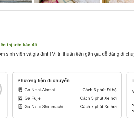
iển thị trên bản đồ
 sinh viên và gia đình! Vị trí thuận tiện gần ga, dễ dàng di ch
Phương tiện di chuyển
T
Ga Nishi-Akashi
Cách
6
phút
Đi bộ
Ga Fujie
Cách
5
phút
Xe hơi
Ga Nishi-Shimmachi
Cách
7
phút
Xe hơi