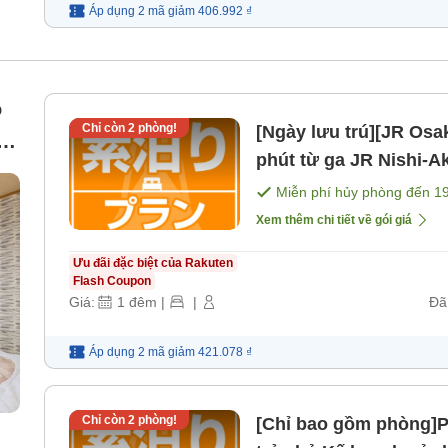
Áp dụng 2 mã
giảm
406.992 ₫
ó
Chỉ còn
2
phòng!
[Ngày lưu trú][JR Osa
phút từ ga JR Nishi-A
 4
[Không bao gồm bữa 
Miễn phí hủy phòng đến
1
Xem thêm chi tiết về gói giá
Ưu đãi đặc biệt của Rakuten
Flash Coupon
Giá:
1
đêm
|
|
Đã
Áp dụng 2 mã
giảm
421.078 ₫
Chỉ còn
2
phòng!
[Chỉ bao gồm phòng]Ph