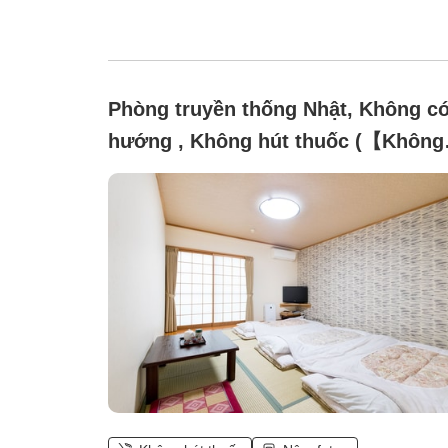
Phòng truyền thống Nhật, Không c
hướng , Không hút thuốc (【Không
hút thuốc】8 chiếu Tatami, từ 1 đến
người (không có bồn tắm và nhà vệ
sinh))