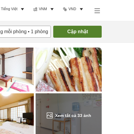
Tiếng Việt
VNM
VND
Tìm phòng trống
ng mỗi phòng
•
1
phòng
Cập nhật
Xem tất cả
33
ảnh