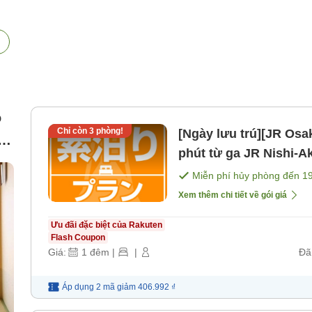
ó
Chỉ còn
3
phòng!
[Ngày lưu trú][JR Osa
phút từ ga JR Nishi-A
[Không bao gồm bữa 
Miễn phí hủy phòng đến
1
Xem thêm chi tiết về gói giá
Ưu đãi đặc biệt của Rakuten
Flash Coupon
Giá:
1
đêm
|
|
Đã
Áp dụng 2 mã
giảm
406.992 ₫