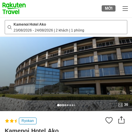
to
MỚI
top
page
Kamenoi Hotel Ako
23/08/2026
-
24/08/2026
|
2 khách
|
1 phòng
36
Ryokan
Kamenoi Hotel Ako