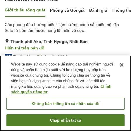
Giới thiệu tổng quát
Phòng và Gói giá
Đánh giá
Thông ti
Các phòng đều hướng biển! Tận hưởng cảnh sắc biển nội địa
Seto từ bồn tắm nước nóng lộ thiên vô cực.
Thành phố Ako, Tỉnh Hyogo, Nhật Bản
Hiển thị trên bản đồ
Tuyệt vời
Đánh giá:
669
lượt
4.3
Website này sử dụng cookie để nâng cao trải nghiệm người
dùng và phân tích hiệu suất với lưu lượng truy cập trên
Tiện nghi chỗ nghỉ
website của chúng tôi. Chúng tôi cũng chia sẻ thông tin về
việc bạn sử dụng website của chúng tôi với các đối tác
Bãi đỗ xe
Xông hơi
mạng xã hội, quảng cáo và phân tích của chúng tôi.
Chính
Nhà hàng
Giặt ủi
sách quyền riêng tư
Trang chủ
Nhật Bản
Tỉnh Hyogo
Thành phố Ako
Không bán thông tin cá nhân của tôi
Kamenoi Hotel Ako
Chấp nhận tất cả
Tìm phòng trống