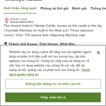
Giới thiệu tổng quát
Phòng và Gói giá
Đánh giá
Thông ti
The closest hotel to Takeda Castle, known as the castle in the sky
/ A private Machiya inn built in the Meiji era / Three spacious
rooms / Over 750 square feet / Adjoining Machiya cafe
Thành phố Asago, Tỉnh Hyogo, Nhật Bản
Hiển thị trên bản đồ
Website này sử dụng cookie để nâng cao trải nghiệm người
Tuyệt vời
Đánh giá:
78
lượt
4.3
dùng và phân tích hiệu suất với lưu lượng truy cập trên
website của chúng tôi. Chúng tôi cũng chia sẻ thông tin về
việc bạn sử dụng website của chúng tôi với các đối tác
Tiện nghi chỗ nghỉ
mạng xã hội, quảng cáo và phân tích của chúng tôi.
Chính
sách quyền riêng tư
Bãi đỗ xe
Cafe
Không bán thông tin cá nhân của tôi
Trang chủ
Nhật Bản
Tỉnh Hyogo
Thành phố Asago
Terakoya Hanatei
Chấp nhận tất cả
Tìm phòng trống