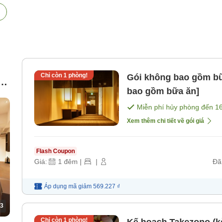
Chỉ còn
1
phòng!
Gói không bao gồm bữ
n
bao gồm bữa ăn]
Miễn phí hủy phòng đến
1
Xem thêm chi tiết về gói giá
Flash Coupon
Giá:
1
đêm
|
|
Đã
Áp dụng mã
giảm
569.227 ₫
3
Chỉ còn
1
phòng!