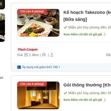
3
Chỉ còn
9
phòng!
Kế hoạch Takezono (kè
[Bữa sáng]
Miễn phí hủy phòng đến
1
Xem thêm chi tiết về gói giá
Flash Coupon
Giá:
1
đêm
|
|
Đã
Áp dụng mã
giảm
643.798 ₫
et
Chỉ còn
9
phòng!
Gói thông thường [Kh
Miễn phí hủy phòng đến
1
Xem thêm chi tiết về gói giá