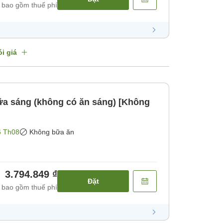
 bao gồm thuế phí
i giá
a sáng (không có ăn sáng) [Không
6 Th08
Không bữa ăn
3.794.849 ₫
Đặt
 bao gồm thuế phí