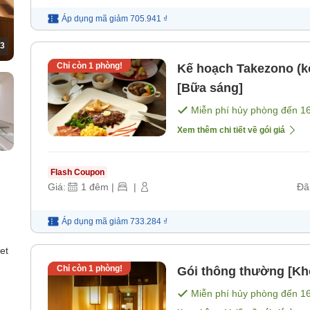
Áp dụng mã
giảm
705.941 ₫
3
Chỉ còn
1
phòng!
Kế hoạch Takezono (kè
[Bữa sáng]
Miễn phí hủy phòng đến
1
Xem thêm chi tiết về gói giá
Flash Coupon
Giá:
1
đêm
|
|
Đã
Áp dụng mã
giảm
733.284 ₫
et
Chỉ còn
1
phòng!
Gói thông thường [Kh
Miễn phí hủy phòng đến
1