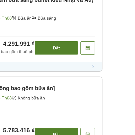
m bữa sáng buffet kiểu Nhật và Âu)
6 Th08
Bữa ăn
Bữa sáng
4.291.991 ₫
Đặt
 bao gồm thuế phí
ông bao gồm bữa ăn]
6 Th08
Không bữa ăn
5.783.416 ₫
Đặt