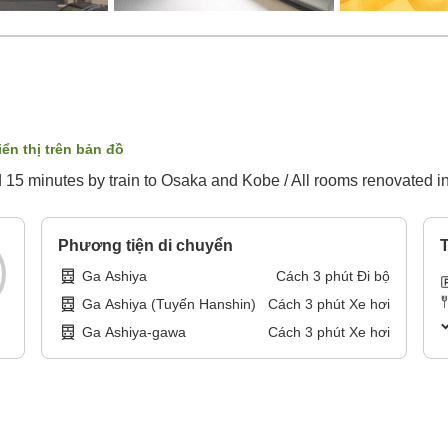
iển thị trên bản đồ
d 15 minutes by train to Osaka and Kobe / All rooms renovated 
Phương tiện di chuyển
T
Ga Ashiya
Cách
3
phút
Đi bộ
Ga Ashiya (Tuyến Hanshin)
Cách
3
phút
Xe hơi
Ga Ashiya-gawa
Cách
3
phút
Xe hơi