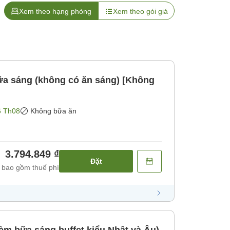
Xem theo hạng phòng
Xem theo gói giá
a sáng (không có ăn sáng) [Không
6 Th08
Không bữa ăn
3.794.849 ₫
Đặt
 bao gồm thuế phí