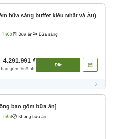
m bữa sáng buffet kiểu Nhật và Âu)
6 Th08
Bữa ăn
Bữa sáng
4.291.991 ₫
Đặt
 bao gồm thuế phí
ông bao gồm bữa ăn]
6 Th08
Không bữa ăn