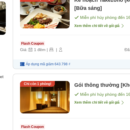
Kế hoạch Takezono (kè
[Bữa sáng]
Miễn phí hủy phòng đến
1
Xem thêm chi tiết về gói giá
Flash Coupon
Giá:
1
đêm
|
|
Đã
Áp dụng mã
giảm
643.798 ₫
et
Chỉ còn
1
phòng!
Gói thông thường [Kh
Miễn phí hủy phòng đến
1
Xem thêm chi tiết về gói giá
Flash Coupon