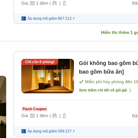
Giá:
1
đêm
|
|
Đã
Áp dụng mã
giảm
867.512 ₫
Hiển thị thêm
1
gó
Chỉ còn
9
phòng!
Gói không bao gồm bữ
bao gồm bữa ăn]
Miễn phí hủy phòng đến
1
Xem thêm chi tiết về gói giá
Flash Coupon
Giá:
1
đêm
|
|
Đã
Áp dụng mã
giảm
569.227 ₫