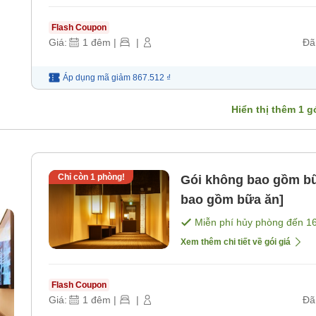
Flash Coupon
Giá:
1
đêm
|
|
Đã
Áp dụng mã
giảm
867.512 ₫
Hiển thị thêm
1
gó
Chỉ còn
1
phòng!
Gói không bao gồm bữ
bao gồm bữa ăn]
Miễn phí hủy phòng đến
1
Xem thêm chi tiết về gói giá
Flash Coupon
Giá:
1
đêm
|
|
Đã