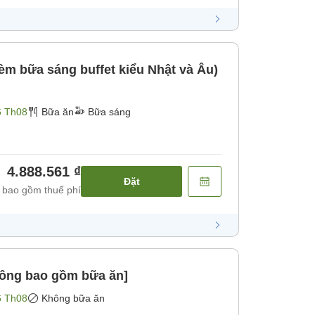
m bữa sáng buffet kiểu Nhật và Âu)
6 Th08
Bữa ăn
Bữa sáng
4.888.561 ₫
Đặt
 bao gồm thuế phí
ông bao gồm bữa ăn]
6 Th08
Không bữa ăn