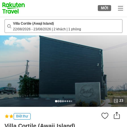
to
MỚI
top
page
Villa Cortile (Awaji Island)
22/08/2026
-
23/08/2026
|
2 khách
|
1 phòng
23
Biệt thự
Villa Cortile (Awaji Island)