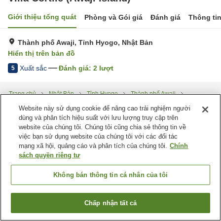
Giới thiệu tổng quát
Phòng và Gói giá
Đánh giá
Thông ti
Thành phố Awaji, Tỉnh Hyogo, Nhật Bản
Hiển thị trên bản đồ
Xuất sắc
Đánh giá:
2
lượt
5
Trang chủ
Nhật Bản
Tỉnh Hyogo
Thành phố Awaji
Villa Cortile (Awaji Island)
Website này sử dụng cookie để nâng cao trải nghiệm người
dùng và phân tích hiệu suất với lưu lượng truy cập trên
website của chúng tôi. Chúng tôi cũng chia sẻ thông tin về
việc bạn sử dụng website của chúng tôi với các đối tác
mạng xã hội, quảng cáo và phân tích của chúng tôi.
Chính
sách quyền riêng tư
Không bán thông tin cá nhân của tôi
Chấp nhận tất cả
Tìm phòng trống