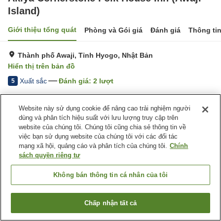
Island)
Giới thiệu tổng quát
Phòng và Gói giá
Đánh giá
Thông ti
Thành phố Awaji, Tỉnh Hyogo, Nhật Bản
Hiển thị trên bản đồ
Xuất sắc
Đánh giá:
2
lượt
5
Website này sử dụng cookie để nâng cao trải nghiệm người
Tiện nghi chỗ nghỉ
dùng và phân tích hiệu suất với lưu lượng truy cập trên
Bãi đỗ xe
Xông hơi
website của chúng tôi. Chúng tôi cũng chia sẻ thông tin về
Thân thiện với thú cưng
việc bạn sử dụng website của chúng tôi với các đối tác
mạng xã hội, quảng cáo và phân tích của chúng tôi.
Chính
sách quyền riêng tư
Trang chủ
Nhật Bản
Tỉnh Hyogo
Thành phố Awaji
Akiya Cornerstone Folk House Inn (Awaji Island)
Không bán thông tin cá nhân của tôi
Chấp nhận tất cả
Tìm phòng trống