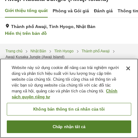
Giới thiệu tổng quát
Phòng và Gói giá
Đánh giá
Thông ti
Thành phố Awaji, Tỉnh Hyogo, Nhật Bản
Hiển thị trên bản đồ
Trang chủ
Nhật Bản
Tỉnh Hyogo
Thành phố Awaji
Awaji Kusaka Jungle (Awaji Island)
Website này sử dụng cookie để nâng cao trải nghiệm người
dùng và phân tích hiệu suất với lưu lượng truy cập trên
website của chúng tôi. Chúng tôi cũng chia sẻ thông tin về
việc bạn sử dụng website của chúng tôi với các đối tác
mạng xã hội, quảng cáo và phân tích của chúng tôi.
Chính
sách quyền riêng tư
Không bán thông tin cá nhân của tôi
Chấp nhận tất cả
Tìm phòng trống