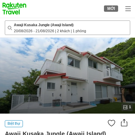
to
MỚI
top
page
Awaji Kusaka Jungle (Awaji Island)
20/08/2026
-
21/08/2026
|
2 khách
|
1 phòng
1
Biệt thự
Awaji Kusaka Jungle (Awaji Island)