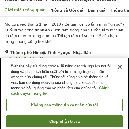
Giới thiệu tổng quát
Phòng và Gói giá
Đánh giá
Thông ti
Mở cửa vào tháng 1 năm 2019 / Bể tắm lớn có tầm nhìn "xịn sò" /
Suối nước nóng tự nhiên / Bồn tắm trong nhà và bồn tắm lộ thiên
có tầm nhìn ra xung quanh / Tái tạo tâm trí và cơ thể của bạn
trong phòng xông hơi khô
Thành phố Himeji, Tỉnh Hyogo, Nhật Bản
Hiển thị trên bản đồ
Website này sử dụng cookie để nâng cao trải nghiệm người
Rất tốt
Đánh giá:
658
lượt
4
dùng và phân tích hiệu suất với lưu lượng truy cập trên
website của chúng tôi. Chúng tôi cũng chia sẻ thông tin về
việc bạn sử dụng website của chúng tôi với các đối tác
Tiện nghi chỗ nghỉ
mạng xã hội, quảng cáo và phân tích của chúng tôi.
Chính
Xông hơi
Spa / Salon
sách quyền riêng tư
Máy bán hàng tự động
Nhà Tắm Lộ Thiên (Có
Nước Nóng)
Không bán thông tin cá nhân của tôi
Trang chủ
Nhật Bản
Tỉnh Hyogo
Thành phố Himeji
Chấp nhận tất cả
Tìm phòng trống
Hotel Livemax Premium Himejiki-Minami