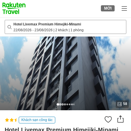
to
MỚI
top
page
Hotel Livemax Premium Himejiki-Minami
22/08/2026
-
23/08/2026
|
2 khách
|
1 phòng
58
Khách sạn công tác
Hotel Livemax Premium Himejiki-Minami