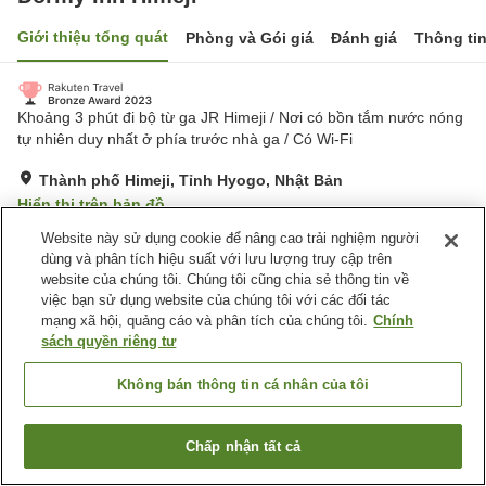
Giới thiệu tổng quát
Phòng và Gói giá
Đánh giá
Thông ti
Khoảng 3 phút đi bộ từ ga JR Himeji / Nơi có bồn tắm nước nóng
tự nhiên duy nhất ở phía trước nhà ga / Có Wi-Fi
Thành phố Himeji, Tỉnh Hyogo, Nhật Bản
Hiển thị trên bản đồ
Tuyệt vời
Đánh giá:
1,027
lượt
4.3
Website này sử dụng cookie để nâng cao trải nghiệm người
dùng và phân tích hiệu suất với lưu lượng truy cập trên
website của chúng tôi. Chúng tôi cũng chia sẻ thông tin về
Tiện nghi chỗ nghỉ
việc bạn sử dụng website của chúng tôi với các đối tác
mạng xã hội, quảng cáo và phân tích của chúng tôi.
Chính
Bãi đỗ xe
Xông hơi
sách quyền riêng tư
Spa / Salon
Nhà hàng
Không bán thông tin cá nhân của tôi
Trang chủ
Nhật Bản
Tỉnh Hyogo
Thành phố Himeji
Dormy Inn Himeji
Chấp nhận tất cả
Tìm phòng trống