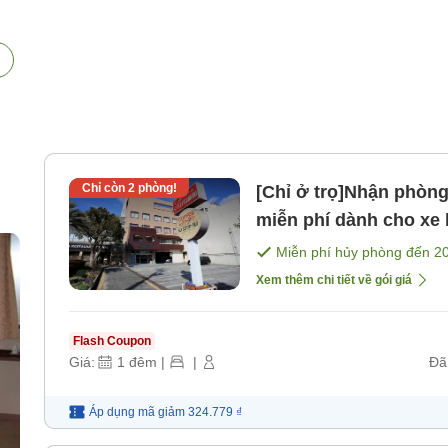
Chỉ còn
2
phòng!
[Chỉ ở trọ]Nhận phòng muộ
miễn phí dành cho xe lớn Có máy giặt tự độn
hàng đi kèm [Không b
Miễn phí hủy phòng đến
2
Xem thêm chi tiết về gói giá
Flash Coupon
Giá:
1
đêm
|
|
Đã
Áp dụng mã
giảm
324.779 ₫