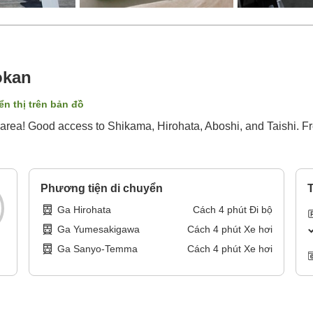
okan
ển thị trên bản đồ
i area! Good access to Shikama, Hirohata, Aboshi, and Taishi. 
Phương tiện di chuyển
T
Ga Hirohata
Cách
4
phút
Đi bộ
Ga Yumesakigawa
Cách
4
phút
Xe hơi
Ga Sanyo-Temma
Cách
4
phút
Xe hơi