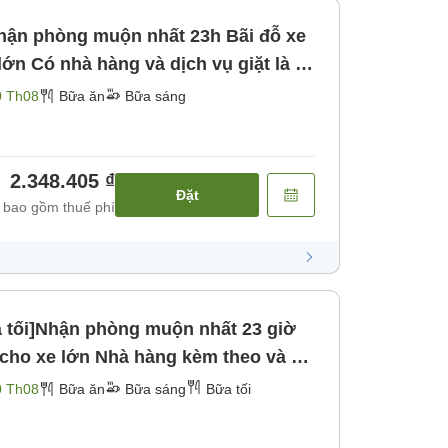
ận phòng muộn nhất 23h Bãi đỗ xe
ớn Có nhà hàng và dịch vụ giặt là tự
0 Th08
Bữa ăn
Bữa sáng
2.348.405 ₫
Đặt
 bao gồm thuế phí
 tối]Nhận phòng muộn nhất 23 giờ
hàng kèm theo và có
 sáng] [Bữa tối]
0 Th08
Bữa ăn
Bữa sáng
Bữa tối