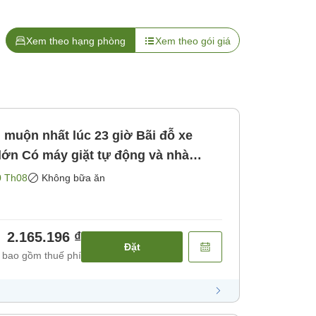
Xem theo hạng phòng
Xem theo gói giá
n nhất lúc 23 giờ Bãi đỗ xe
g và nhà
ao gồm bữa ăn]
0 Th08
Không bữa ăn
2.165.196 ₫
Đặt
 bao gồm thuế phí