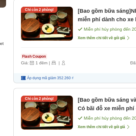
Chỉ còn
2
phòng!
[Bao gồm bữa sáng]Nh
miễn phí dành cho xe l
động [Bữa sáng]
Miễn phí hủy phòng đến
2
Xem thêm chi tiết về gói giá
et
Flash Coupon
Giá:
1
đêm
|
|
Đã
Áp dụng mã
giảm
352.260 ₫
Chỉ còn
2
phòng!
[Bao gồm bữa sáng và
Có bãi đỗ xe miễn phí cho xe lớn Nhà 
máy giặt tự động [Bữa
Miễn phí hủy phòng đến
2
Xem thêm chi tiết về gói giá