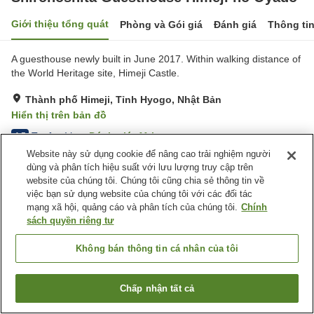
Giới thiệu tổng quát
Phòng và Gói giá
Đánh giá
Thông ti
A guesthouse newly built in June 2017. Within walking distance of
the World Heritage site, Himeji Castle.
Thành phố Himeji, Tỉnh Hyogo, Nhật Bản
Hiển thị trên bản đồ
Tuyệt vời
Đánh giá:
11
lượt
4.5
Website này sử dụng cookie để nâng cao trải nghiệm người
dùng và phân tích hiệu suất với lưu lượng truy cập trên
Tiện nghi chỗ nghỉ
website của chúng tôi. Chúng tôi cũng chia sẻ thông tin về
việc bạn sử dụng website của chúng tôi với các đối tác
Lounge
Giặt ủi có phí
mạng xã hội, quảng cáo và phân tích của chúng tôi.
Chính
sách quyền riêng tư
Trang chủ
Nhật Bản
Tỉnh Hyogo
Thành phố Himeji
Shironoshita Guesthouse Himeji no Oyado
Không bán thông tin cá nhân của tôi
Chấp nhận tất cả
Tìm phòng trống