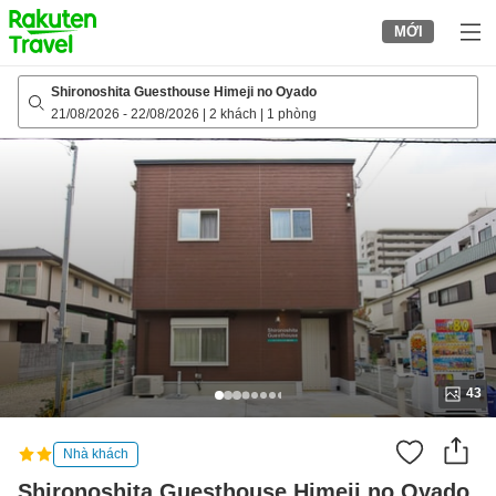
to
MỚI
top
page
Shironoshita Guesthouse Himeji no Oyado
21/08/2026
-
22/08/2026
|
2 khách
|
1 phòng
43
Nhà khách
Shironoshita Guesthouse Himeji no Oyado