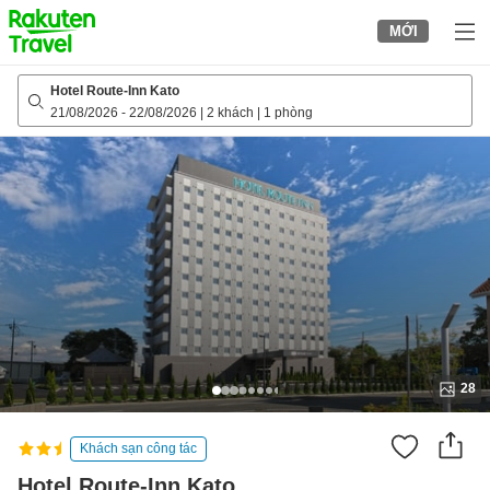
to
MỚI
top
page
Hotel Route-Inn Kato
21/08/2026
-
22/08/2026
|
2 khách
|
1 phòng
28
Khách sạn công tác
Hotel Route-Inn Kato