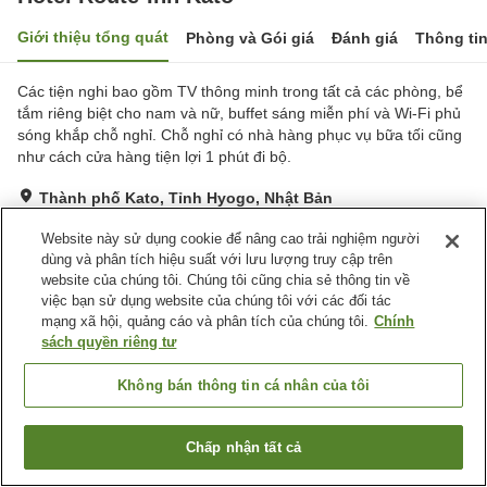
Giới thiệu tổng quát
Phòng và Gói giá
Đánh giá
Thông ti
Các tiện nghi bao gồm TV thông minh trong tất cả các phòng, bể
tắm riêng biệt cho nam và nữ, buffet sáng miễn phí và Wi-Fi phủ
sóng khắp chỗ nghỉ. Chỗ nghỉ có nhà hàng phục vụ bữa tối cũng
như cách cửa hàng tiện lợi 1 phút đi bộ.
Thành phố Kato, Tỉnh Hyogo, Nhật Bản
Hiển thị trên bản đồ
Website này sử dụng cookie để nâng cao trải nghiệm người
Tuyệt vời
Đánh giá:
276
lượt
4.3
dùng và phân tích hiệu suất với lưu lượng truy cập trên
website của chúng tôi. Chúng tôi cũng chia sẻ thông tin về
việc bạn sử dụng website của chúng tôi với các đối tác
Tiện nghi chỗ nghỉ
mạng xã hội, quảng cáo và phân tích của chúng tôi.
Chính
sách quyền riêng tư
Bãi đỗ xe
Spa / Salon
Nhà hàng
Máy bán hàng tự động
Không bán thông tin cá nhân của tôi
Trang chủ
Nhật Bản
Tỉnh Hyogo
Thành phố Kato
Chấp nhận tất cả
Hotel Route-Inn Kato
Tìm phòng trống