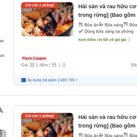
Chỉ còn
1
phòng!
Hải sản và rau hữu c
trong rừng] (Bao gồm 
[Bữa tối]
Bữa ăn
Bữa sáng
Bữa
Dùng bữa sáng tại phòng
Xem thêm chi tiết về gói giá
et
ắm
Flash Coupon
Giá:
1
đêm
|
|
Đã
Áp dụng mã
giảm
2.485.709 ₫
ồ,
Chỉ còn
1
phòng!
Hải sản và rau hữu c
trong rừng] (Bao gồm 
[Bữa tối]
Bữa ăn
Bữa sáng
Bữa