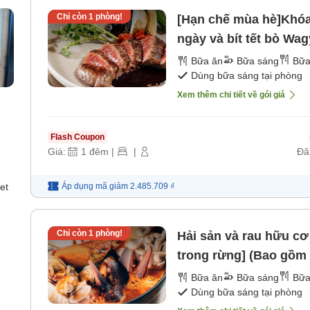
Chỉ còn
1
phòng!
[Hạn chế mùa hè]Khóa
ngày và bít tết bò Wa
gồm ăn sáng và tối) [B
Bữa ăn
Bữa sáng
Bữa
Dùng bữa sáng tại phòng
Xem thêm chi tiết về gói giá
Flash Coupon
Giá:
1
đêm
|
|
Đã
Áp dụng mã
giảm
2.485.709 ₫
et
Chỉ còn
1
phòng!
Hải sản và rau hữu c
trong rừng] (Bao gồm 
[Bữa tối]
Bữa ăn
Bữa sáng
Bữa
Dùng bữa sáng tại phòng