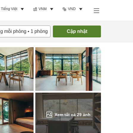
Tiếng Việt
VNM
VND
Tìm phòng trống
ng mỗi phòng
•
1
phòng
Cập nhật
Xem tất cả
29
ảnh