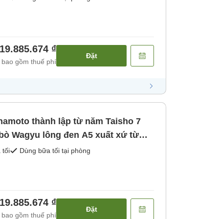
19.885.674 ₫
Đặt
 bao gồm thuế phí
namoto thành lập từ năm Taisho 7
 bò Wagyu lông đen A5 xuất xứ từ
bữa sáng và bữa tối) [Bữa sáng]
 tối
Dùng bữa tối tại phòng
19.885.674 ₫
Đặt
 bao gồm thuế phí