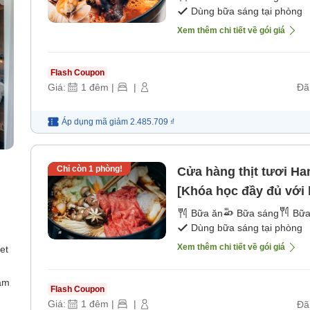
Dùng bữa sáng tại phòng
Xem thêm chi tiết về gói giá
Flash Coupon
Giá:
1
đêm
|
|
Đã
Áp dụng mã
giảm
2.485.709 ₫
Chỉ còn
1
phòng!
Cửa hàng thịt tươi Ha
[Khóa học đầy đủ với
tỉnh Hyogo] (bao gồm 
Bữa ăn
Bữa sáng
Bữa
Dùng bữa sáng tại phòng
[Bữa tối]
Xem thêm chi tiết về gói giá
et
ắm
Flash Coupon
Giá:
1
đêm
|
|
Đã