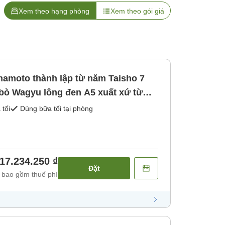
Xem theo hạng phòng
Xem theo gói giá
namoto thành lập từ năm Taisho 7
 bò Wagyu lông đen A5 xuất xứ từ
bữa sáng và bữa tối) [Bữa sáng]
 tối
Dùng bữa tối tại phòng
17.234.250 ₫
Đặt
 bao gồm thuế phí