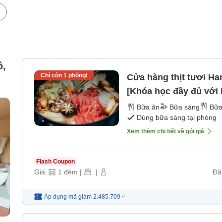
ồ,
Chỉ còn
1
phòng!
Cửa hàng thịt tươi Ha
[Khóa học đầy đủ với
tỉnh Hyogo] (bao gồm 
Bữa ăn
Bữa sáng
Bữa
Dùng bữa sáng tại phòng
[Bữa tối]
Xem thêm chi tiết về gói giá
Flash Coupon
Giá:
1
đêm
|
|
Đã
Áp dụng mã
giảm
2.485.709 ₫