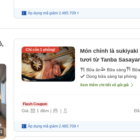
Áp dụng mã
giảm
2.485.709 ₫
ồ,
Chỉ còn
1
phòng!
Món chính là sukiyak
tươi từ Tanba Sasaya
Banshu Hyakuchi] (ba
Bữa ăn
Bữa sáng
Bữa
Dùng bữa sáng tại phòng
[Bữa tối]
Xem thêm chi tiết về gói giá
Flash Coupon
Giá:
1
đêm
|
|
Đã
Áp dụng mã
giảm
2.485.709 ₫
3