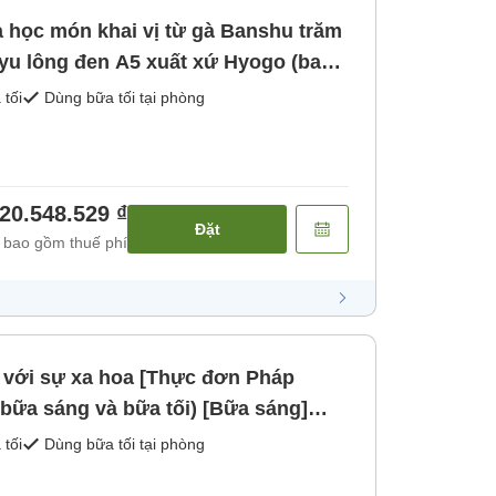
 học món khai vị từ gà Banshu trăm
gyu lông đen A5 xuất xứ Hyogo (bao
ữa sáng] [Bữa tối]
 tối
Dùng bữa tối tại phòng
20.548.529 ₫
Đặt
 bao gồm thuế phí
ơ với sự xa hoa [Thực đơn Pháp
bữa sáng và bữa tối) [Bữa sáng]
 tối
Dùng bữa tối tại phòng