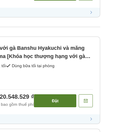
i với gà Banshu Hyakuchi và măng
ma [Khóa học thượng hạng với gà
o gồm bữa sáng và tối) [Bữa sáng]
 tối
Dùng bữa tối tại phòng
20.548.529 ₫
Đặt
 bao gồm thuế phí