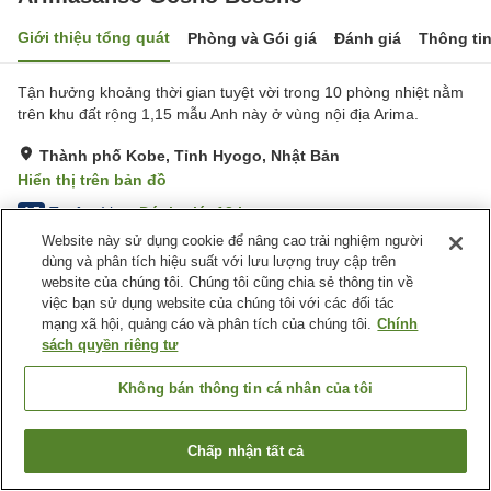
Giới thiệu tổng quát
Phòng và Gói giá
Đánh giá
Thông ti
Tận hưởng khoảng thời gian tuyệt vời trong 10 phòng nhiệt nằm
trên khu đất rộng 1,15 mẫu Anh này ở vùng nội địa Arima.
Thành phố Kobe, Tỉnh Hyogo, Nhật Bản
Hiển thị trên bản đồ
Tuyệt vời
Đánh giá:
12
lượt
4.5
Website này sử dụng cookie để nâng cao trải nghiệm người
dùng và phân tích hiệu suất với lưu lượng truy cập trên
Tiện nghi chỗ nghỉ
website của chúng tôi. Chúng tôi cũng chia sẻ thông tin về
việc bạn sử dụng website của chúng tôi với các đối tác
Dịch Vụ Đưa Đón
Giao Hàng Tận Nhà
mạng xã hội, quảng cáo và phân tích của chúng tôi.
Chính
Dịch Vụ Gọi Đánh Thức
Yêu Cầu Bữa Ăn Riêng
sách quyền riêng tư
(Dành Cho Người Dị Ứng)
Không bán thông tin cá nhân của tôi
Trang chủ
Nhật Bản
Tỉnh Hyogo
Thành phố Kobe
Arimasanso Gosho Bessho
Chấp nhận tất cả
Tìm phòng trống