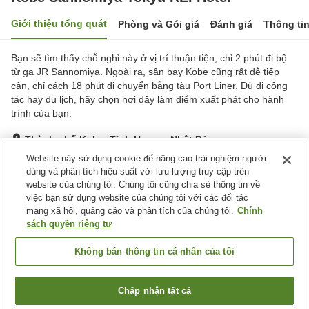
Giới thiệu tổng quát
Phòng và Gói giá
Đánh giá
Thông ti
Bạn sẽ tìm thấy chỗ nghỉ này ở vị trí thuận tiện, chỉ 2 phút đi bộ
từ ga JR Sannomiya. Ngoài ra, sân bay Kobe cũng rất dễ tiếp
cận, chỉ cách 18 phút di chuyển bằng tàu Port Liner. Dù đi công
tác hay du lịch, hãy chọn nơi đây làm điểm xuất phát cho hành
trình của bạn.
Thành phố Kobe, Tỉnh Hyogo, Nhật Bản
Hiển thị trên bản đồ
Website này sử dụng cookie để nâng cao trải nghiệm người
dùng và phân tích hiệu suất với lưu lượng truy cập trên
Rất tốt
Đánh giá:
1,116
lượt
4.2
website của chúng tôi. Chúng tôi cũng chia sẻ thông tin về
việc bạn sử dụng website của chúng tôi với các đối tác
mạng xã hội, quảng cáo và phân tích của chúng tôi.
Chính
Tiện nghi chỗ nghỉ
sách quyền riêng tư
Bãi đỗ xe
Spa / Salon
Nhà hàng
Cafe
Không bán thông tin cá nhân của tôi
Trang chủ
Nhật Bản
Tỉnh Hyogo
Thành phố Kobe
Chấp nhận tất cả
Tìm phòng trống
Kobe Sannomiya Tokyu REI Hotel