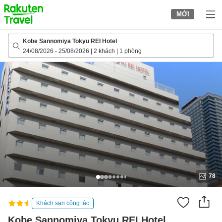
to
MỚI
top
page
Kobe Sannomiya Tokyu REI Hotel
24/08/2026
-
25/08/2026
|
2 khách
|
1 phòng
78
Khách sạn công tác
Kobe Sannomiya Tokyu REI Hotel