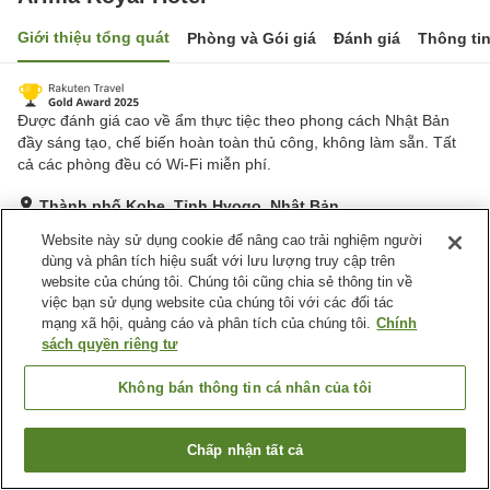
Giới thiệu tổng quát
Phòng và Gói giá
Đánh giá
Thông ti
Được đánh giá cao về ẩm thực tiệc theo phong cách Nhật Bản
đầy sáng tạo, chế biến hoàn toàn thủ công, không làm sẵn. Tất
cả các phòng đều có Wi-Fi miễn phí.
Thành phố Kobe, Tỉnh Hyogo, Nhật Bản
Hiển thị trên bản đồ
Website này sử dụng cookie để nâng cao trải nghiệm người
dùng và phân tích hiệu suất với lưu lượng truy cập trên
Rất tốt
Đánh giá:
1,094
lượt
4.2
website của chúng tôi. Chúng tôi cũng chia sẻ thông tin về
việc bạn sử dụng website của chúng tôi với các đối tác
mạng xã hội, quảng cáo và phân tích của chúng tôi.
Chính
Tiện nghi chỗ nghỉ
sách quyền riêng tư
Bãi đỗ xe
Spa / Salon
Cafe
Máy bán hàng tự động
Không bán thông tin cá nhân của tôi
Trang chủ
Nhật Bản
Tỉnh Hyogo
Thành phố Kobe
Chấp nhận tất cả
Tìm phòng trống
Arima Royal Hotel