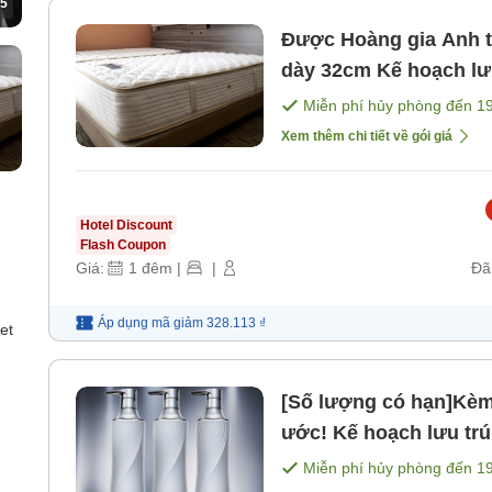
5
Được Hoàng gia Anh t
dày 32cm Kế hoạch lưu trú không ăn uống, lý tưởng cho
việc tham gia các buổ
Miễn phí hủy phòng đến
1
[Không bao gồm bữa 
Xem thêm chi tiết về gói giá
Hotel Discount
Flash Coupon
Giá:
1
đêm
|
|
Đã
Áp dụng mã
giảm
328.113 ₫
et
[Số lượng có hạn]Kèm
ước! Kế hoạch lưu tr
Miễn phí hủy phòng đến
1