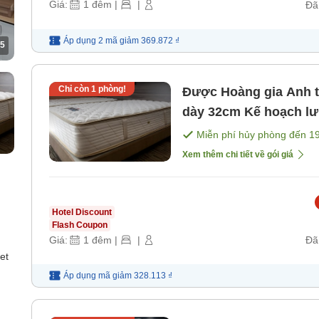
Giá:
1
đêm
|
|
Đã
Áp dụng 2 mã
giảm
369.872 ₫
5
Chỉ còn
1
phòng!
Được Hoàng gia Anh t
dày 32cm Kế hoạch lưu trú không ăn uống, lý tưởng cho
việc tham gia các buổ
Miễn phí hủy phòng đến
1
[Không bao gồm bữa 
Xem thêm chi tiết về gói giá
Hotel Discount
Flash Coupon
Giá:
1
đêm
|
|
Đã
et
Áp dụng mã
giảm
328.113 ₫