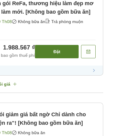
 gói ReFa, thương hiệu làm đẹp mơ
ú làm mới. [Không bao gồm bữa ăn]
9 Th08
Không bữa ăn
Trả phòng muộn
1.988.567 ₫
Đặt
 bao gồm thuế phí
i giá
giá bất ngờ Chỉ dành cho
ện ra"! [Không bao gồm bữa ăn]
9 Th08
Không bữa ăn