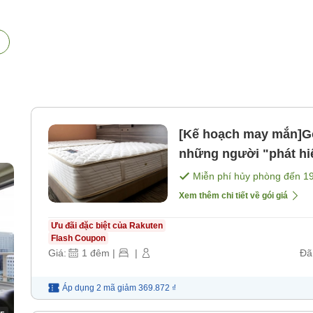
[Kế hoạch may mắn]Gói giảm 
những người "phát hi
Miễn phí hủy phòng đến
1
Xem thêm chi tiết về gói giá
Ưu đãi đặc biệt của Rakuten
Flash Coupon
Giá:
1
đêm
|
|
Đã
Áp dụng 2 mã
giảm
369.872 ₫