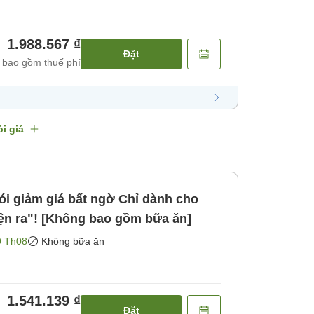
1.988.567 ₫
Đặt
 bao gồm thuế phí
i giá
giá bất ngờ Chỉ dành cho
ện ra"! [Không bao gồm bữa ăn]
9 Th08
Không bữa ăn
1.541.139 ₫
Đặt