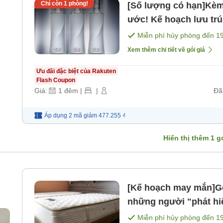
Chỉ còn
1
phòng!
[Số lượng có hạn]Kèm
ước! Kế hoạch lưu tr
Miễn phí hủy phòng đến
1
Xem thêm chi tiết về gói giá
Ưu đãi đặc biệt của Rakuten
Flash Coupon
Giá:
1
đêm
|
|
Đã
Áp dụng 2 mã
giảm
477.255 ₫
Hiển thị thêm
1
gó
[Kế hoạch may mắn]Gói giảm 
những người "phát hi
Miễn phí hủy phòng đến
1