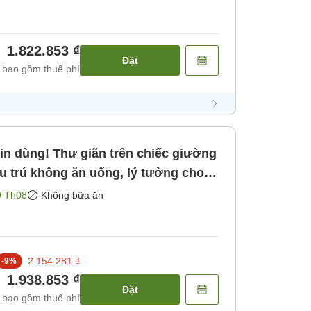
1.822.853 ₫
Đặt
 bao gồm thuế phí
in dùng! Thư giãn trên chiếc giường
i hòa nhạc tại GLION hoặc Kobe!
9 Th08
Không bữa ăn
ăn]
2.154.281 ₫
-
9
%
1.938.853 ₫
Đặt
 bao gồm thuế phí