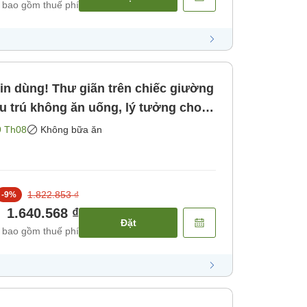
 bao gồm thuế phí
in dùng! Thư giãn trên chiếc giường
i hòa nhạc tại GLION hoặc Kobe!
9 Th08
Không bữa ăn
ăn]
1.822.853 ₫
-
9
%
1.640.568 ₫
Đặt
 bao gồm thuế phí