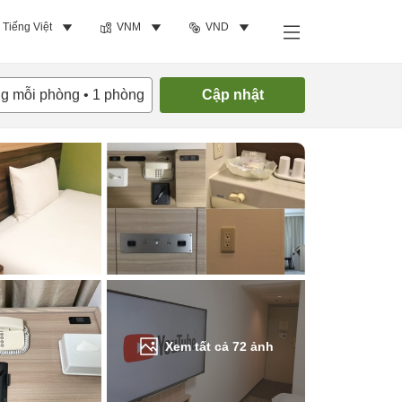
Tiếng Việt
VNM
VND
Tìm phòng trống
ng mỗi phòng
•
1
phòng
Cập nhật
Xem tất cả
72
ảnh