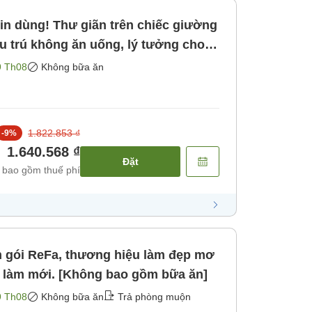
in dùng! Thư giãn trên chiếc giường
i hòa nhạc tại GLION hoặc Kobe!
9 Th08
Không bữa ăn
ăn]
1.822.853 ₫
-
9
%
1.640.568 ₫
Đặt
 bao gồm thuế phí
 gói ReFa, thương hiệu làm đẹp mơ
ú làm mới. [Không bao gồm bữa ăn]
9 Th08
Không bữa ăn
Trả phòng muộn