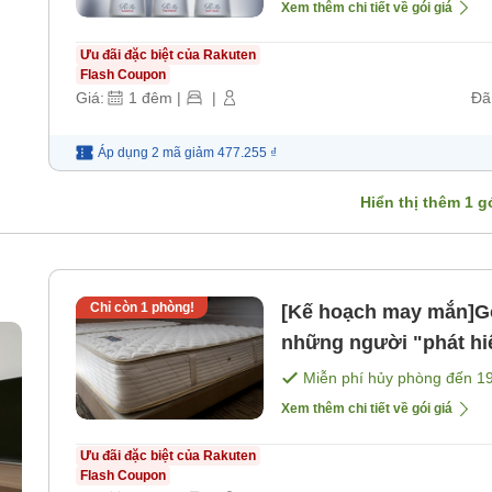
Xem thêm chi tiết về gói giá
Ưu đãi đặc biệt của Rakuten
Flash Coupon
Giá:
1
đêm
|
|
Đã
Áp dụng 2 mã
giảm
477.255 ₫
Hiển thị thêm
1
gó
Chỉ còn
1
phòng!
[Kế hoạch may mắn]Gói giảm 
những người "phát hi
Miễn phí hủy phòng đến
1
Xem thêm chi tiết về gói giá
Ưu đãi đặc biệt của Rakuten
Flash Coupon