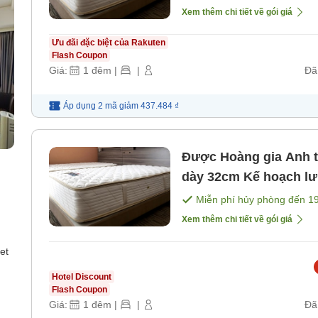
Xem thêm chi tiết về gói giá
Ưu đãi đặc biệt của Rakuten
Flash Coupon
Giá:
1
đêm
|
|
Đã
Áp dụng 2 mã
giảm
437.484 ₫
Được Hoàng gia Anh t
dày 32cm Kế hoạch lưu trú không ăn uống, lý tưởng cho
việc tham gia các buổ
Miễn phí hủy phòng đến
1
[Không bao gồm bữa 
Xem thêm chi tiết về gói giá
et
Hotel Discount
Flash Coupon
Giá:
1
đêm
|
|
Đã