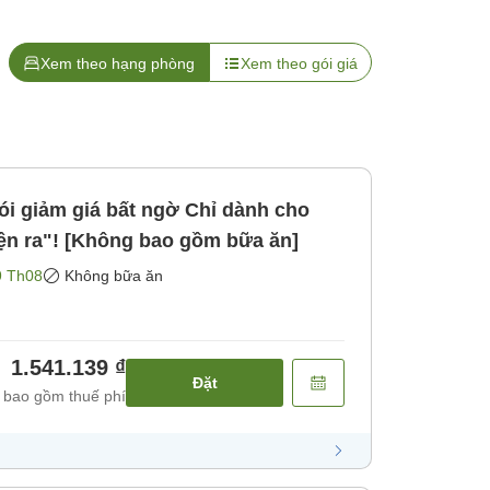
Xem theo hạng phòng
Xem theo gói giá
giá bất ngờ Chỉ dành cho
ện ra"! [Không bao gồm bữa ăn]
9 Th08
Không bữa ăn
1.541.139 ₫
Đặt
 bao gồm thuế phí