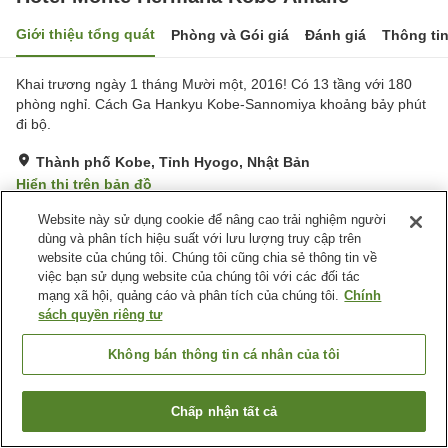
Giới thiệu tổng quát
Phòng và Gói giá
Đánh giá
Thông ti
Khai trương ngày 1 tháng Mười một, 2016! Có 13 tầng với 180
phòng nghỉ. Cách Ga Hankyu Kobe-Sannomiya khoảng bảy phút
đi bộ.
Thành phố Kobe, Tỉnh Hyogo, Nhật Bản
Hiển thị trên bản đồ
Tuyệt vời
Đánh giá:
568
lượt
4.3
Website này sử dụng cookie để nâng cao trải nghiệm người
dùng và phân tích hiệu suất với lưu lượng truy cập trên
website của chúng tôi. Chúng tôi cũng chia sẻ thông tin về
Tiện nghi chỗ nghỉ
việc bạn sử dụng website của chúng tôi với các đối tác
mạng xã hội, quảng cáo và phân tích của chúng tôi.
Chính
Bãi đỗ xe
Spa / Salon
sách quyền riêng tư
Máy bán hàng tự động
Giặt ủi có phí
Không bán thông tin cá nhân của tôi
Trang chủ
Nhật Bản
Tỉnh Hyogo
Thành phố Kobe
Hotel Monte Hermana Kobe Amalie
Chấp nhận tất cả
Tìm phòng trống