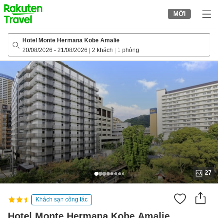
to
MỚI
top
page
Hotel Monte Hermana Kobe Amalie
20/08/2026
-
21/08/2026
|
2 khách
|
1 phòng
27
Khách sạn công tác
Hotel Monte Hermana Kobe Amalie